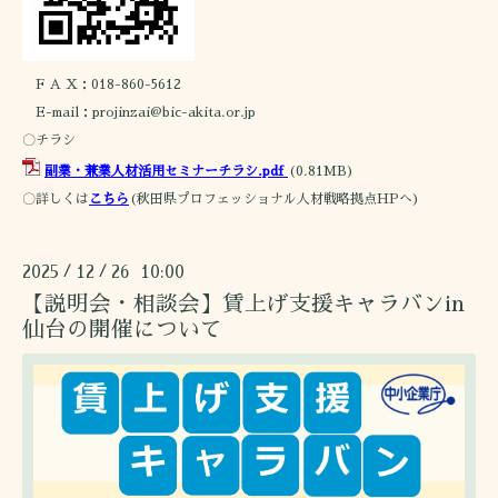
F A X：018-860-5612
E-mail：projinzai@bic-akita.or.jp
〇チラシ
副業・兼業人材活用セミナーチラシ.pdf
(0.81MB)
〇詳しくは
こちら
(秋田県プロフェッショナル人材戦略拠点HPへ)
2025
12
26 10:00
/
/
【説明会・相談会】賃上げ支援キャラバンin
仙台の開催について