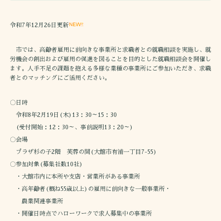
令和7年12月26日更新
市では、高齢者雇用に前向きな事業所と求職者との就職相談を実施し、就
労機会の創出および雇用の促進を図ることを目的とした就職相談会を開催し
ます。人手不足の課題を抱える多様な業種の事業所にご参加いただき、求職
者とのマッチングにご活用ください。
〇日時
令和8年2月19日(木)13：30～15：30
(受付開始：12：30～、事前説明13：20～)
〇会場
プラザ杉の子2階 芙蓉の間(大館市有浦一丁目7-55)
〇参加対象(募集社数10社)
・大館市内に本所や支店・営業所がある事業所
・高年齢者(概ね55歳以上)の雇用に前向きな一般事業所・
農業関連事業所
・開催日時点でハローワークで求人募集中の事業所