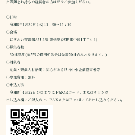
た課題をお持ちの経営者の方はぜひご参加ください。
〇日時
令和8年1月29日(木)13：30～15：30
〇会場
にぎわい交流館AU 4階 研修室(秋田市中通1丁目4-1)
〇募集者数
30社程度(※2部の個別相談会は先着20社のみとなります。)
〇対象者
副業・兼業人材活用に関心がある県内中小企業経営者等
〇参加費用：無料
〇申込方法
令和8年1月22日(木)までに下記QRコード、またはチラシの
申し込み欄にご記入の上、FAXまたはE-mailにてお申し込みください。