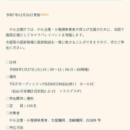
令和7年12月26日更新
中小企業庁では、中小企業・小規模事業者の賃上げ支援のために、全国で
施策広報としてキャラバンイベントを実施します。
支援策の最新情報と経営相談を一度に受けることができますので、ぜひご参
加ください。
〇日時
令和8年1月27日(火)10：00～12：00(9：40開場）
〇場所
TKPガーデンシティPREMIUM仙台西口 ホール5C
（仙台市青葉区花京院1-2-15 ソララプラザ）
〇参加費用：無料
〇定 員：100名
〇対象者
中小企業・小規模事業者、支援機関、金融機関、自治体 等
〇申込方法