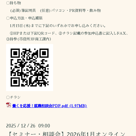
〇持ち物
(必須)筆記用具 (任意)パソコン・PR資料等・飲み物
〇申込方法・申込期限
1月15日(木)までに下記のいずれかでお申し込みください。
①HPまたは下記QRコード、②チラシ記載の参加申込書に記入しFAX、
③持参(市役所3F商工課内）
〇チラシ
働くを応援！就職相談会PDF.pdf
(1.97MB)
2025
12
26 09:00
/
/
【セミナー・相談会】2026年1月オンライン