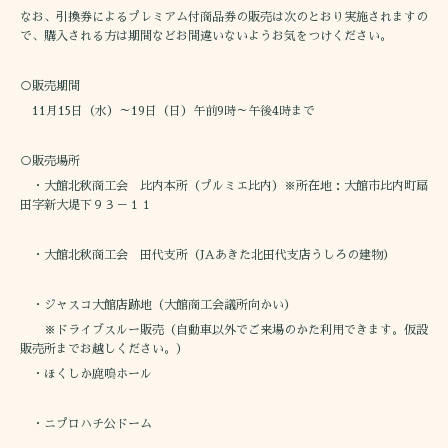
なお、引換券によるプレミアム付商品券の販売は次のとおり実施されますの
で、購入される方は期間などお間違いないようお気をつけください。
○販売期間
11月15日（水）～19日（日）午前9時～午後4時まで
○販売場所
・大館北秋商工会 比内本所（プルミエ比内）※所在地：大館市比内町扇
田字新大堤下９３－１１
・大館北秋商工会 田代支所（JAあきた北田代支店うしろの建物）
・ジャスコ大館店跡地（大館商工会議所向かい）
※ドライブスルー販売（自動車以外でご来場のかた利用できます。仮設
販売所までお越しください。）
・ほくしか鹿鳴ホール
・ニプロハチ公ドーム