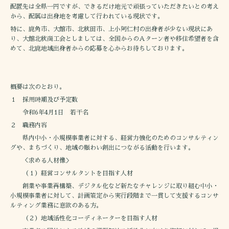
配置先は全県一円ですが、できるだけ地元で頑張っていただきたいとの考え
から、配属は出身地を考慮して行われている現状です。
特に、鹿角市、大館市、北秋田市、上小阿仁村の出身者が少ない現状にあ
り、大館北秋商工会としましては、全国からのＡターン者や移住希望者を含
めて、北鹿地域出身者からの応募を心からお待ちしております。
概要は次のとおり。
１ 採用時期及び予定数
令和6年4月1日 若干名
２ 職務内容
県内中小・小規模事業者に対する、経営力強化のためのコンサルティン
グや、まちづくり、地域の賑わい創出につながる活動を行います。
＜求める人材像＞
（１）経営コンサルタントを目指す人材
創業や事業再構築、デジタル化など新たなチャレンジに取り組む中小・
小規模事業者に対して、計画策定から実行段階まで一貫して支援するコンサ
ルティング業務に意欲のある方。
（２）地域活性化コーディネーターを目指す人材