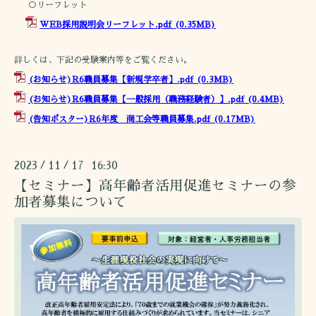
○リーフレット
WEB採用説明会リーフレット.pdf
(0.35MB)
詳しくは、下記の受験案内等をご覧ください。
(お知らせ)R6職員募集【新規学卒者】.pdf
(0.3MB)
(お知らせ)R6職員募集【一般採用（職務経験者）】.pdf
(0.4MB)
(告知ポスター)R6年度 商工会等職員募集.pdf
(0.17MB)
2023
11
17 16:30
/
/
【セミナー】高年齢者活用促進セミナーの参
加者募集について