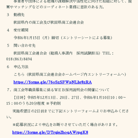
事業者や団体による地域の課題解決や活性化に向けた取組に対して、提
案やマッチングなどのコーディネート業務に意欲のある方。
３ 勤務先
秋田県内の商工会及び秋田県商工会連合会
４ 受付期間
令和6年1月15日（月）締切（エントリーシートによる募集）
５ 問い合わせ先
秋田県商工会連合会（総務人事課内 採用試験担当）TEL：
018(863)8494
６ 申込方法
こちら（秋田県商工会連合会ホームページ内エントリーフォームへ）
https://forms.gle/76oSzSFWpNLbr8zRA
７．商工会等職員募集に係るＷＥＢ採用説明会の開催について
【日時】令和5年12月13日、20日、27日、令和6年1月10日10：00～
15：00のうち20分程度 ※予約制
実施希望日の2日前までに下記エントリーフォームよりお申込みくださ
い。
※応募状況により申込をお断りさせていただく場合があります。
https://forms.gle/DTrqjs2hoqAWrpgK8