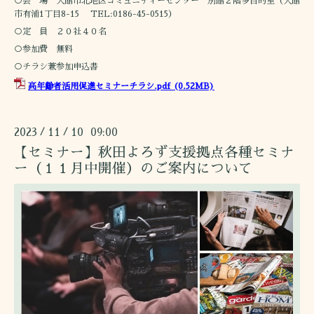
○会 場 大館市北地区コミュニティーセンター 別館２階多目的室（大館
市有浦1丁目8-15 TEL:0186-45-0515）
○定 員 ２０社４０名
○参加費 無料
○チラシ兼参加申込書
高年齢者活用促進セミナーチラシ.pdf
(0.52MB)
2023
11
10 09:00
/
/
【セミナー】秋田よろず支援拠点各種セミナ
ー（１１月中開催）のご案内について