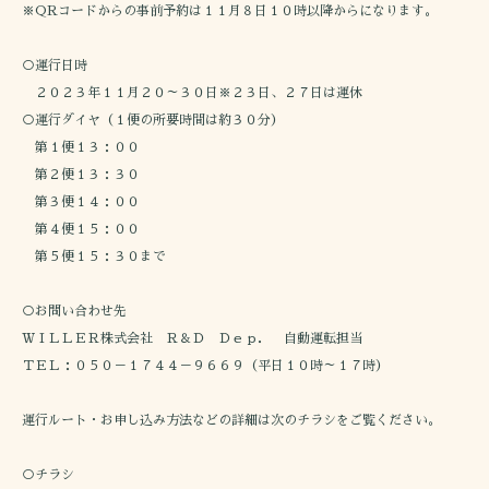
※QRコードからの事前予約は１１月８日１０時以降からになります。
○運行日時
２０２３年１１月２０～３０日※２３日、２７日は運休
○運行ダイヤ（１便の所要時間は約３０分）
第１便１３：００
第２便１３：３０
第３便１４：００
第４便１５：００
第５便１５：３０まで
○お問い合わせ先
ＷＩＬＬＥＲ株式会社 Ｒ＆Ｄ Ｄｅｐ． 自動運転担当
ＴＥＬ：０５０－１７４４－９６６９（平日１０時～１７時）
運行ルート・お申し込み方法などの詳細は次のチラシをご覧ください。
○チラシ