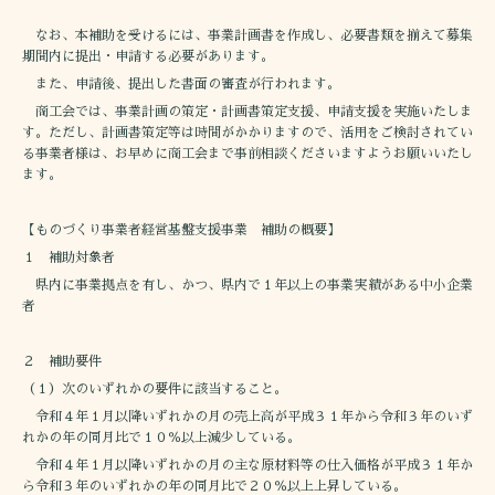
なお、本補助を受けるには、事業計画書を作成し、必要書類を揃えて募集
期間内に提出・申請する必要があります。
また、申請後、提出した書面の審査が行われます。
商工会では、事業計画の策定・計画書策定支援、申請支援を実施いたしま
す。ただし、計画書策定等は時間がかかりますので、活用をご検討されてい
る事業者様は、お早めに商工会まで事前相談くださいますようお願いいたし
ます。
【ものづくり事業者経営基盤支援事業 補助の概要】
１ 補助対象者
県内に事業拠点を有し、かつ、県内で１年以上の事業実績がある中小企業
者
２ 補助要件
（１）次のいずれかの要件に該当すること。
令和４年１月以降いずれかの月の売上高が平成３１年から令和３年のいず
れかの年の同月比で１０％以上減少している。
令和４年１月以降いずれかの月の主な原材料等の仕入価格が平成３１年か
ら令和３年のいずれかの年の同月比で２０％以上上昇している。