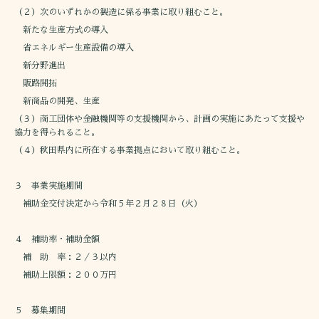
（２）次のいずれかの製造に係る事業に取り組むこと。
新たな生産方式の導入
省エネルギー生産設備の導入
新分野進出
販路開拓
新商品の開発、生産
（３）商工団体や金融機関等の支援機関から、計画の実施にあたって支援や
協力を得られること。
（４）秋田県内に所在する事業拠点において取り組むこと。
３ 事業実施期間
補助金交付決定から令和５年２月２８日（火）
４ 補助率・補助金額
補 助 率：２／３以内
補助上限額：２００万円
５ 募集期間