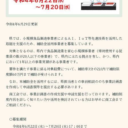
令和4年6月29日更新
県では、小規模食品製造事業者によるＡＩ、ＩｏＴ等先進技術を活用した
取組を支援のため、補助金活用事業者を募集しています。
対象となるのは、県内で食品製造業を営む小規模事業者（常時使用する従
業員の数が20人以下の事業者）で、県内に主たる拠点を有し、かつ、県内
において1年以上の事業実績がある事業者です。
要件を満たす事業に係る対象経費について、補助率3分の2以内で補助限
度額60万円まで補助が受けられます。
なお、本補助金を活用するには、県担当者との事前相談ののち事業計画書
を作成して申請書類等を提出する必要があります。
商工会では、事業計画書の作成支援や申請支援を行っております。補助制
度内容を詳しく知りたい方や活用を検討されている方はお早めに商工会まで
ご相談ください。
○募集期間
令和4年6月22日(水)～7月20日(水)17：00まで