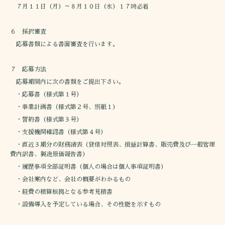
７月１１日（月）～８月１０日（水）１７時必着
６ 採択審査
応募書類による書面審査を行います。
７ 応募方法
応募期間内に次の書類をご提出下さい。
・応募書（様式第１号）
・事業計画書（様式第２号、別紙１）
・誓約書（様式第３号）
・支援機関確認書（様式第４号）
・直近３期分の財務諸表（貸借対照表、損益計算書、販売費及び一般管理
費内訳書、製造原価報告書）
・履歴事項全部証明書（個人の場合は個人事項証明書）
・会社案内など、会社の概要がわかるもの
・経費の積算根拠となる参考見積書
・設備導入を予定している場合、その性能を示すもの