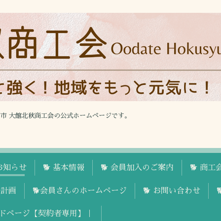
館市 大館北秋商工会の公式ホームページです。
お知らせ
🐕 基本情報
🐕 会員加入のご案内
🐕 商
援計画
🐕会員さんのホームページ
🐕 お問い合わせ
ドページ【契約者専用】｜