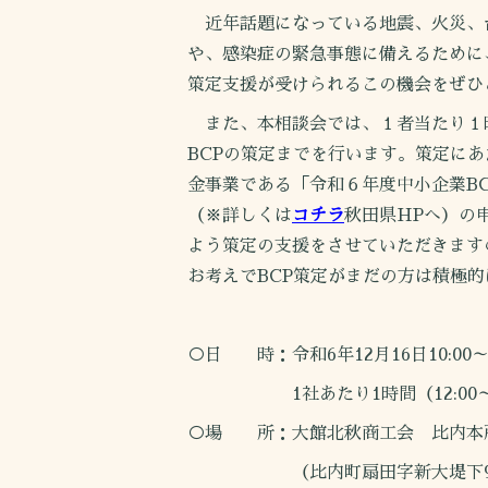
近年話題になっている地震、火災、
や、感染症の緊急事態に備えるために
策定支援が受けられるこの機会をぜひ
また、本相談会では、１者当たり１
BCPの策定までを行います。策定にあ
金事業である「令和６年度中小企業B
（※詳しくは
コチラ
秋田県HPへ）の
よう策定の支援をさせていただきます
お考えでBCP策定がまだの方は積極
○日 時：令和6年12月16日10:00～
1社あたり1時間（12:00～13
○場 所：大館北秋商工会 比内本
（比内町扇田字新大堤下93-