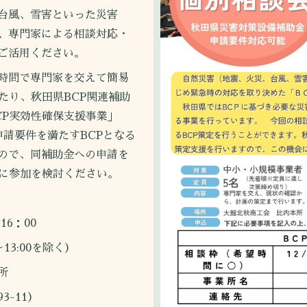
台風、雪害といった災害
、専門家による相談対応・
ご活用ください。
時間で専門家を交えて簡易
たり、秋田県BCP関連補助
CP実効性確保支援事業」
申請要件を満たすBCPとなる
ので、同補助金への申請を
的に参加を検討ください。
16：00
:00を除く）
所
11）