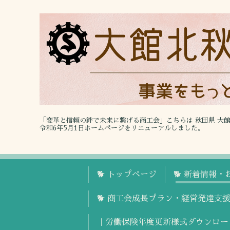
「変革と信頼の絆で未来に繋げる商工会」こちらは 秋田県 大
令和6年5月1日ホームページをリニューアルしました。
🐕 トップページ
🐕 新着情報・
🐕 商工会成長プラン・経営発達支
｜労働保険年度更新様式ダウンロー