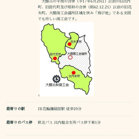
大館市の平成の合併（平17年6月20日）以前の旧比内
町、旧田代町及び昭和の合併（昭42.12.21）以前の旧花
矢町。大館商工会議所区域を挟み「飛び地」である全国
でも珍しい商工会です。
<
最寄りの駅
JR花輪線扇田駅 徒歩20分
最寄りのバス停
秋北バス 比内総合支所バス停下車1分