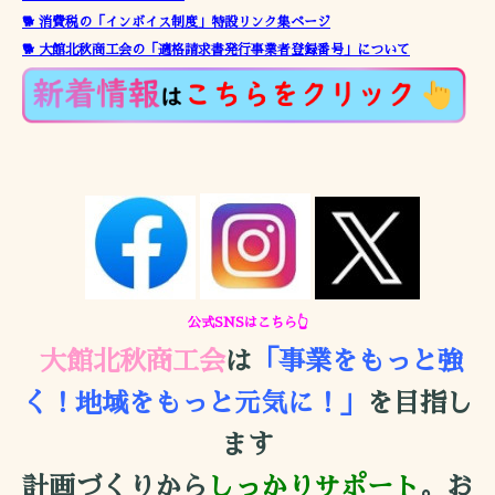
🐕 消費税の「インボイス制度」特設リンク集ページ
🐕 大館北秋商工会の「適格請求書発行事業者登録番号」について
公式SNSはこちら👆
大館北秋商工会
は
「事業をもっと強
く！地域をもっと元気に！」
を目指し
ます
計画づくりから
しっかりサポート
。お