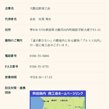
企業名
大館北秋商工会
代表者名
会長 吉原 秀吉
住所
〒018-5701秋田県大館市比内町扇田字新大堤下93-11
建物のご案内
「道の駅ひない」の敷地内にある建物「プルミエ比内」
の一室に商工会がございます。
電話番号
0186-55-0406
FAX番号
0186-55-0755
営業時間
平日8:30～17:15
防災対策・連携
団体