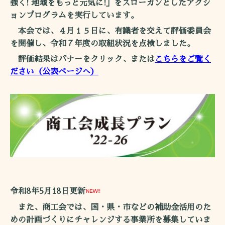
強く! 地域をもっと元気に!」をスローガンとしたアクシ
ョンプログラムを実行しています。
本会では、４月１５日に、有識者を交えて評価委員会
を開催し、令和７年度の取組状況を点検しました。
評価結果はバナーをクリック、または
こちらをご覧く
ださい（公表ページへ）
令和8年5
月18
日
更新
また、商工会では、国・県・市などの補助金活用のた
めの計画づくりにチャレンジする事業所を募集していま