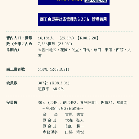
管内人口・世帯
16,181人 （25.3％）【R08.2.28】
数（全市に占め
7,386世帯（23.9％）
る割合）
※管内地区：花岡・矢立・田代・扇田・東館・西館・大
葛
商工業者数
544社 (R08.3.31)
会員数
387社 (R08.3.31)
組織率 68.9％
役員数
30人（会長1、副会長2、専務理事1、理事24、監事2）
～令和6年5月23日就任～
会 長 吉原 秀吉
副 会 長 大森 弘人
副 会 長 前田 耕一
専務理事 山脇 精悦