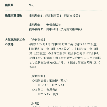
職員数
9人
職種別職員数
事務局長1、経営指導員4、経営支援員4
事務局長 安保奈緒美
副事務局長 田中和則（法定経営指導員）
大館北秋商工会
【合併経緯】
の変遷
平成17年4月1日に旧比内町商工会（昭35.10.26設立）、
旧田代町商工会（昭36.9.6設立）、旧花矢商工会（昭
37.1.26設立）の３商工会が行政合併に先がけて合併し
た商工会。形式は３商工会が対等に合併することを前提
とした新設合併方式による。（消滅と新設を同時に行う
方法）
【歴代会長】
○初代会長：菊地博（故人）
H17.4.1～H25.5.14
○２代目：吉原秀吉
H25.5.15～現在
【区域】