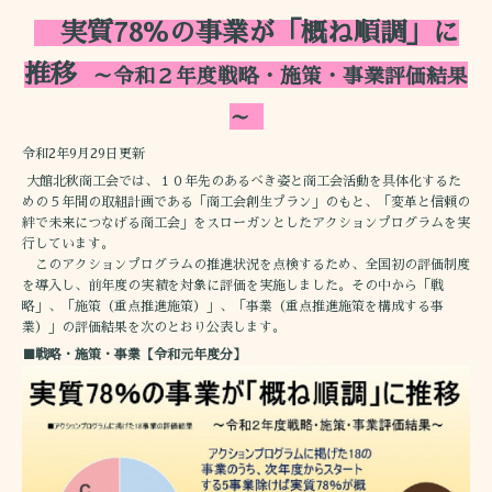
実質78％の事業が「概ね順調」に
推移
～令和２年度戦略・施策・事業評価結果
～
令和2年9月29日更新
大館北秋商工会では、１０年先のあるべき姿と商工会活動を具体化するた
めの５年間の取組計画である「商工会創生プラン」のもと、「変革と信頼の
絆で未来につなげる商工会」をスローガンとしたアクションプログラムを実
行しています。
このアクションプログラムの推進状況を点検するため、全国初の評価制度
を導入し、前年度の実績を対象に評価を実施しました。その中から「戦
略」、「施策（重点推進施策）」、「事業（重点推進施策を構成する事
業）」の評価結果を次のとおり公表します。
■戦略・施策・事業【令和元年度分】