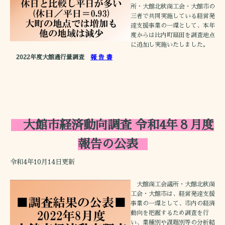
所・大館北秋商工会・大館市の
三者で共同実施している経営発
達支援事業の一環として、本年
度からは比内町扇田を調査地点
に追加し実施いたしました。
2022年度大館通行量調査
報 告 書
大館市経済動向調査 令和4年８月度
報告の公表
令和4年10月14日更新
大館商工会議所・大館北秋商
工会・大館市は、経営発達支援
事業の一環として、市内の経済
動向を把握するため調査を行
い、業種別や課題別等の分析結