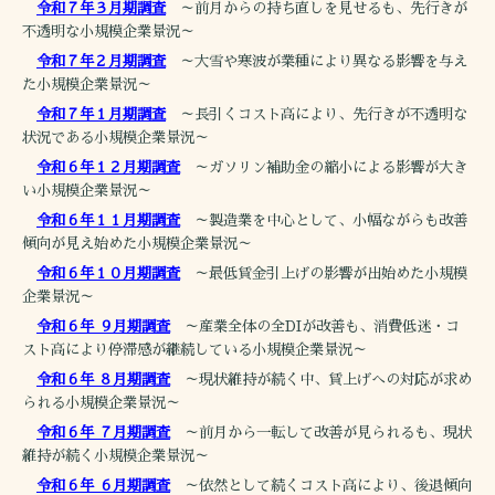
令和７年３月期調査
～前月からの持ち直しを見せるも、先行きが
不透明な小規模企業景況～
令和７年２月期調査
～大雪や寒波が業種により異なる影響を与え
た小規模企業景況～
令和７年１月期調査
～長引くコスト高により、先行きが不透明な
状況である小規模企業景況～
令和６年１２月期調査
～ガソリン補助金の縮小による影響が大き
い小規模企業景況～
令和６年１１月期調査
～製造業を中心として、小幅ながらも改善
傾向が見え始めた小規模企業景況～
令和６年１０月期調査
～最低賃金引上げの影響が出始めた小規模
企業景況～
令和６年 ９月期調査
～産業全体の全DIが改善も、消費低迷・コ
スト高により停滞感が継続している小規模企業景況～
令和６年 ８月期調査
～現状維持が続く中、賃上げへの対応が求め
られる小規模企業景況～
令和６年 ７月期調査
～前月から一転して改善が見られるも、現状
維持が続く小規模企業景況～
令和６年 ６月期調査
～依然として続くコスト高により、後退傾向