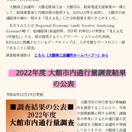
大館商工会議所・大館北秋商工会・大館市は、経営発達支援事業の一環と
して、経済産業省と内閣官房が提供する、RESAS等を活用し、大館市の地
域経済の強み・弱みを「見える化」した分析結果を取りまとめました。
ＲＥＳＡＳとは Regional Economy (and) Society Analyzing
Systemの略で、地域経済(都道府県、市区町 村単位)の実情を「見える化
(可視化)」する、国が提供するビッグデータ・システムの代表例。
RESASに搭載されているデータやマップは、入手可能なデータのごく一部
であることに留意。
調査結果報告は
こちら（大館商工会議所ホームページへ）から
2022年度 大館市内通行量調査結果
の公表
令和4年12月19日更新
大館市内の歩行者及び車輛動
向を調査することにより、今後
の商業振興に関する研究・諸施
策の参考にするため通行量の定
点調査を大館商工会議所が実施
しておりますが、大館商工会議