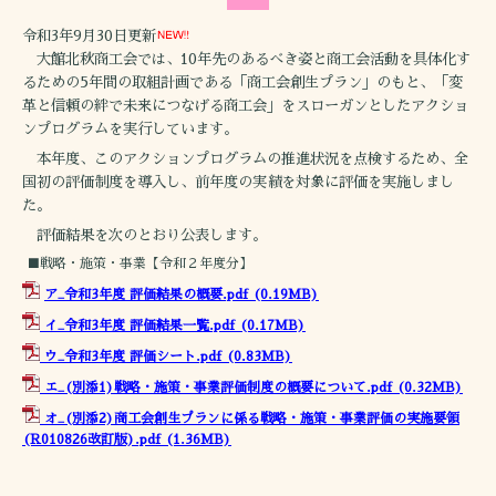
令和3年9月30日更新
大館北秋商工会では、10年先のあるべき姿と商工会活動を具体化す
るための5年間の取組計画である「商工会創生プラン」のもと、「変
革と信頼の絆で未来につなげる商工会」をスローガンとしたアクショ
ンプログラムを実行しています。
本年度、このアクションプログラムの推進状況を点検するため、全
国初の評価制度を導入し、前年度の実績を対象に評価を実施しまし
た。
評価結果を次のとおり公表します。
■戦略・施策・事業【令和２年度分】
ア_令和3年度 評価結果の概要.pdf
(0.19MB)
イ_令和3年度 評価結果一覧.pdf
(0.17MB)
ウ_令和3年度 評価シート.pdf
(0.83MB)
エ_(別添1)戦略・施策・事業評価制度の概要について.pdf
(0.32MB)
オ_(別添2)商工会創生プランに係る戦略・施策・事業評価の実施要領
(R010826改訂版).pdf
(1.36MB)