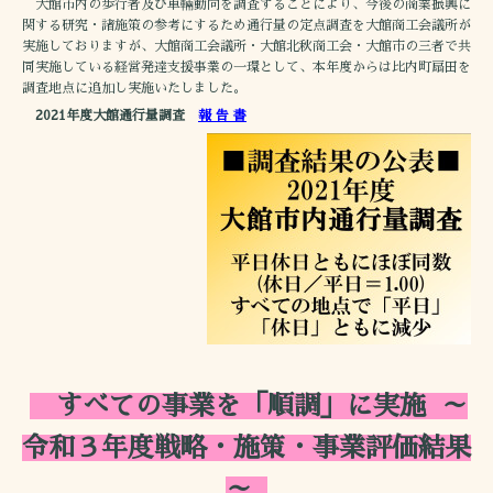
大館市内の歩行者及び車輛動向を調査することにより、今後の商業振興に
関する研究・諸施策の参考にするため通行量の定点調査を大館商工会議所が
実施しておりますが、大館商工会議所・大館北秋商工会・大館市の三者で共
同実施している経営発達支援事業の一環として、本年度からは比内町扇田を
調査地点に追加し実施いたしました。
2021年度大館通行量調査
報 告 書
すべての事業を「順調」に実施
～
令和３年度戦略・施策・事業評価結果
～