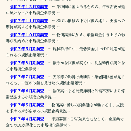
令和７年１２月期調査
～ 業種間に差はあるものの、年末需要が追
い風となった小規模企業景況 ～
令和７年１１月期調査
～ 横ばい推移の中で回復の兆し、支援への
期待が高まる小規模企業景況 ～
令和７年１０月期調査
～ 物価高騰に加え、最低賃金引き上げの影
響が出始めた小規模企業景況 ～
令和７年９月期調査
～ 現状維持の中、最低賃金引上げの対応が迫
られる小規模企業景況 ～
令和７年８月期調査
～ 緩やかな回復が続く中、利益確保が鍵とな
る小規模企業景況 ～
令和７年７月期調査
～ 天候等の影響で業種間・業者間格差が見ら
れるも、一定の改善を見せた小規模企業景況 ～
令和７年６月期調査
～ 物価高による消費抑制と外需不安により停
滞感強まる小規模企業景況 ～
令和７年５月期調査
～物価高に苦しみ廃業懸念が強まる中、支援
を求める声が広がる小規模企業景況～
令和７年４月期調査
～季節要因・GW効果もむなしく、全産業で
全てのDIが悪化した小規模企業景況～