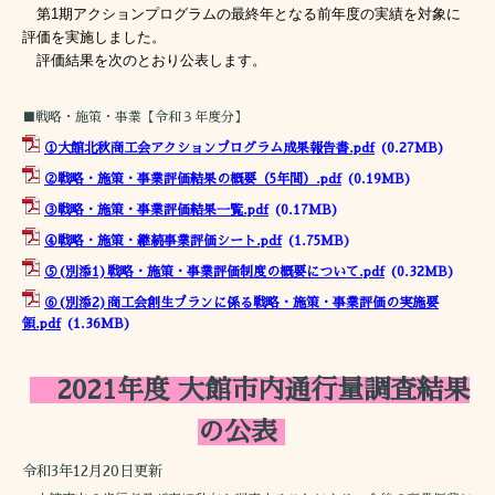
第1期アクションプログラムの最終年となる前年度の実績を対象に
評価を実施しました。
評価結果を次のとおり公表します。
■戦略・施策・事業【令和３年度分】
①大館北秋商工会アクションプログラム成果報告書.pdf
(0.27MB)
②戦略・施策・事業評価結果の概要（5年間）.pdf
(0.19MB)
③戦略・施策・事業評価結果一覧.pdf
(0.17MB)
④戦略・施策・継続事業評価シート.pdf
(1.75MB)
⑤(別添1)戦略・施策・事業評価制度の概要について.pdf
(0.32MB)
⑥(別添2)商工会創生プランに係る戦略・施策・事業評価の実施要
領.pdf
(1.36MB)
2021年度 大館市内通行量調査結果
の公表
令和3年12月20日更新