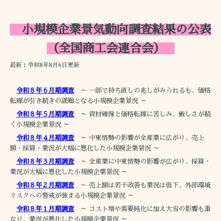
小規模企業景気動向調査結果の公表
（全国商工会連合会）
最新：令和8年8月6日更新
令和８年６月期調査
～ 一部で持ち直しの兆しがみられるも、価格
転嫁が引き続きの課題となる小規模企業景況 ～
令和８年５月期調査
～ 資材確保と価格転嫁に苦しみ、厳しさが続
く小規模企業景況 ～
令和８年４月期調査
～ 中東情勢の影響が全産業に広がり、売上
額・採算・業況が大幅に悪化した小規模企業景況 ～
令和８年３月期調査
～ 全産業に中東情勢の影響が広がり、採算・
業況が大幅に悪化した小規模企業景況 ～
令和８年２月期調査
～ 売上額は若干改善も業況は低下、外部環境
リスクへの警戒が強まる小規模企業景況 ～
令和８年１月期調査
～ コスト増や需要鈍化に加え大雪の影響も重
なり、業況が悪化した小規模企業景況 ～