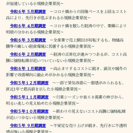
が加速している小規模企業景況～
令和６年 ５月期調査
～コロナ禍からの回復ペースを上回るコスト
高により、先行きが危ぶまれる小規模企業景況～
令和６年 ４月期調査
～コロナ禍を脱した経済の中で、業種により
明暗の分かれる小規模企業景況～
令和６年 ３月期調査
～全産業で売上額DIが好転するも、物価高
騰等の厳しい経営環境に苦慮する小規模企業景況～
令和６年 ２月期調査
～経済の正常化が進みつつあるが、コスト高
騰に価格転嫁が追いついていない小規模企業景況～
令和６年 １月期調査
～高止まりするコストに続き、震災や暖冬の
影響で改善傾向に歯止めがかかる小規模企業景況～
令和５年１２月期調査
～一部で景気改善に一服感がみられるも、
直近1年で最高値を示した小規模企業景況～
令和５年１１月期調査
～行楽シーズンや省エネ需要の伸びから、
明るい兆しの見え始めた小規模企業景況～
令和５年１０月期調査
～終わりの見えないコスト高騰に価格転嫁
が追いつかない小規模企業景況～
令和５年 ９月期調査
～不安定な売り上げが続き、先行きに不透明
感が強い小規模企業景況～