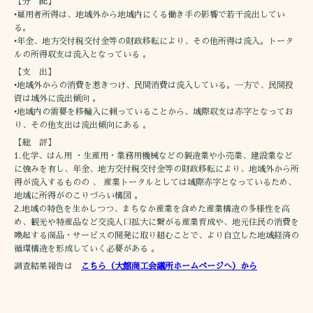
【分 配】
•雇用者所得は、地域外から地域内にくる働き手の影響で若干流出してい
る。
•年金、地方交付税交付金等の財政移転により、その他所得は流入。トータ
ルの所得収支は流入となっている 。
【支 出】
•地域外からの消費を惹きつけ、民間消費は流入している。一方で、民間投
資は域外に流出傾向 。
•地域内の需要を移輸入に頼っていることから、域際収支は赤字となってお
り、その他支出は流出傾向にある 。
【総 評】
1.化学、はん用 ・生産用・業務用機械などの製造業や小売業、建設業など
に強みを有し、年金、地方交付税交付金等の財政移転により、地域外から所
得が流入するものの 、 産業トータルとしては域際赤字となっているため、
地域に所得がのこりづらい構図 。
2.地域の特色を生かしつつ、まちなか産業を含めた産業構造の多様性を高
め、観光や特産品など交流人口拡大に繋がる産業育成や、地元住民の消費を
喚起する商品・サービスの開発に取り組むことで、より自立した地域経済の
循環構造を形成していく必要がある 。
調査結果報告は
こちら（大館商工会議所ホームページへ）から