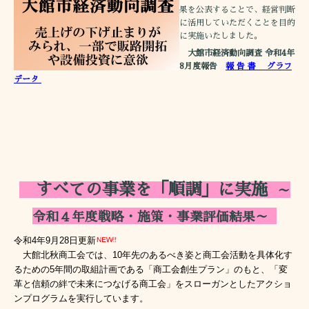
果を公表することで、経営判断
に活用していただくことを目的
に実施いたしました。
大館市経済動向調査 令和4年
8月度報告
報 告 書
グラフ
データ
すべての事業を「順調」に実施
～
令和４年度戦略・施策・事業評価結果～
令和4年9月28日更新
大館北秋商工会では、10年先のあるべき姿と商工会活動を具体化す
るための5年間の取組計画である「商工会創生プラン」のもと、「変
革と信頼の絆で未来につなげる商工会」をスローガンとしたアクショ
ンプログラムを実行しています。