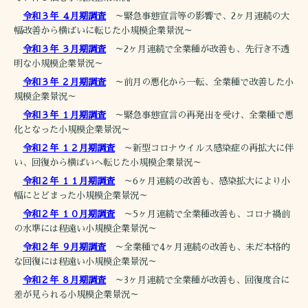
令和３年 ４月期調査
～緊急事態宣言等の影響で、2ヶ月連続の大
幅改善から横ばいに転じた小規模企業景況～
令和３年 ３月期調査
～2ヶ月連続で全業種が改善も、先行き不透
明な小規模企業景況～
令和３年 ２月期調査
～前月の悪化から一転、全業種で改善した小
規模企業景況～
令和３年 １月期調査
～緊急事態宣言の再発出を受け、全業種で悪
化となった小規模企業景況～
令和２年 １２月期調査
～新型コロナウイルス感染症の再拡大に伴
い、回復から横ばいへ転じた小規模企業景況～
令和２年 １１月期調査
～6ヶ月連続の改善も、感染拡大により小
幅にとどまった小規模企業景況～
令和２年 １０月期調査
～5ヶ月連続で全業種改善も、コロナ禍前
の水準には程遠い小規模企業景況～
令和２年 ９月期調査
～全業種で4ヶ月連続の改善も、未だ本格的
な回復には程遠い小規模企業景況～
令和２年 ８月期調査
～3ヶ月連続で全業種が改善も、回復度合に
差が見られる小規模企業景況～