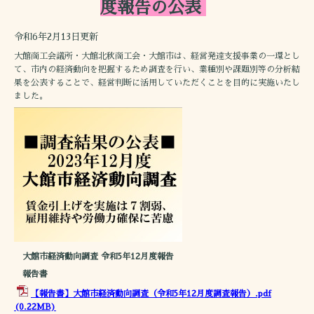
度報告の公表
令和6年2月13日更新
大館商工会議所・大館北秋商工会・大館市は、経営発達支援事業の一環とし
て、市内の経済動向を把握するため調査を行い、業種別や課題別等の分析結
果を公表することで、経営判断に活用していただくことを目的に実施いたし
ました。
大館市経済動向調査 令和5年12月度報告
報告書
【報告書】大館市経済動向調査（令和5年12月度調査報告）.pdf
(0.22MB)