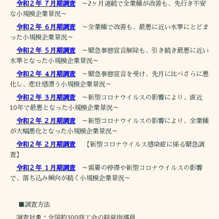
令和２年 ７月期調査
～2ヶ月連続で全業種が改善も、先行き不安
な小規模企業景況～
令和２年 ６月期調査
～全業種で改善も、最悪に近い水準にとどま
った小規模企業景況～
令和２年 ５月期調査
～緊急事態宣言解除も、引き続き最悪に近い
水準となった小規模企業景況～
令和２年 ４月期調査
～緊急事態宣言を受け、先月に比べさらに悪
化し、悲壮感漂う小規模企業景況～
令和２年 ３月期調査
～新型コロナウイルスの影響により、直近
10年で最悪となった小規模企業景況～
令和２年 ２月期調査
～新型コロナウイルスの影響により、全業種
が大幅悪化となった小規模企業景況～
令和２年 ２月期調査
【新型コロナウイルス感染症に係る緊急調
査】
令和２年 １月期調査
～需要の停滞や新型コロナウイルスの影響
で、落ち込み傾向が続く小規模企業景況～
■調査方法
調査対象：全国約300商工会の経営指導員