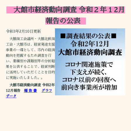
大館市経済動向調査 令和２年１2月
報告の公表
令和3年2月10日更新
大館商工会議所・大館北秋商
工会・大館市は、経営発達支援
事業の一環として、市内の経済
動向を把握するため調査を行
い、業種別や課題別等の分析結
果を公表することで、経営判断
に活用していただくことを目的
に実施いたしました。。
大館市経済動向調査 令和2年
12月報告
報 告 書
グラフ
データ