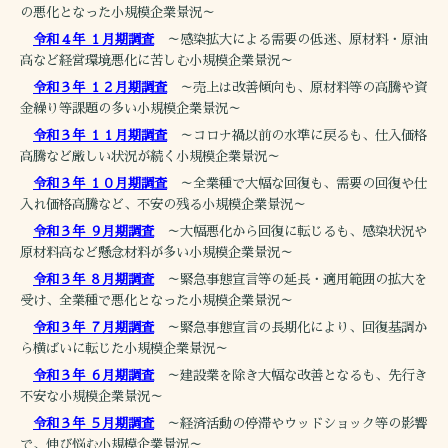
の悪化となった小規模企業景況～
令和４年 １月期調査
～感染拡大による需要の低迷、原材料・原油
高など経営環境悪化に苦しむ小規模企業景況～
令和３年 １２月期調査
～売上は改善傾向も、原材料等の高騰や資
金繰り等課題の多い小規模企業景況～
令和３年 １１月期調査
～コロナ禍以前の水準に戻るも、仕入価格
高騰など厳しい状況が続く小規模企業景況～
令和３年 １０月期調査
～全業種で大幅な回復も、需要の回復や仕
入れ価格高騰など、不安の残る小規模企業景況～
令和３年 ９月期調査
～大幅悪化から回復に転じるも、感染状況や
原材料高など懸念材料が多い小規模企業景況～
令和３年 ８月期調査
～緊急事態宣言等の延長・適用範囲の拡大を
受け、全業種で悪化となった小規模企業景況～
令和３年 ７月期調査
～緊急事態宣言の長期化により、回復基調か
ら横ばいに転じた小規模企業景況～
令和３年 ６月期調査
～建設業を除き大幅な改善となるも、先行き
不安な小規模企業景況～
令和３年 ５月期調査
～経済活動の停滞やウッドショック等の影響
で、伸び悩む小規模企業景況～