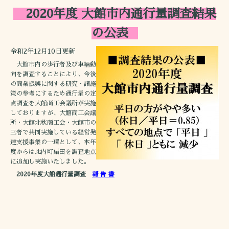
2020年度 大館市内通行量調査結果
の公表
令和2年12月10日更新
大館市内の歩行者及び車輛動
向を調査することにより、今後
の商業振興に関する研究・諸施
策の参考にするため通行量の定
点調査を大館商工会議所が実施
しておりますが、大館商工会議
所・大館北秋商工会・大館市の
三者で共同実施している経営発
達支援事業の一環として、本年
度からは比内町扇田を調査地点
に追加し実施いたしました。
2020年度大館通行量調査
報 告 書