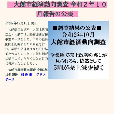
大館市経済動向調査 令和２年１０
月報告の公表
令和2年12月10日更新
大館商工会議所・大館北秋商
工会・大館市は、経営発達支援
事業の一環として、市内の経済
動向を把握するため調査を行
い、業種別や課題別等の分析結
果を公表することで、経営判断
に活用していただくことを目的
に実施いたしました。。
大館市経済動向調査 令和2年
10月報告
報 告 書
グラフ
データ