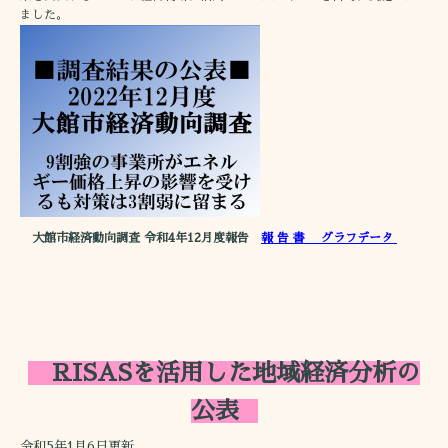
ました。
大館市経済動向調査 令和4年12月度報告
報 告 書 グラフデータ
RISASを活用した地域経済分析の
公表
令和5年1月6日更新