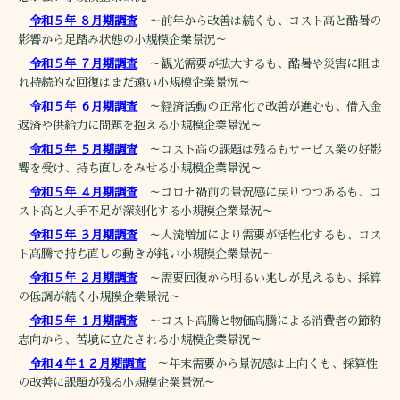
令和５年 ８月期調査
～前年から改善は続くも、コスト高と酷暑の
影響から足踏み状態の小規模企業景況～
令和５年 ７月期調査
～観光需要が拡大するも、酷暑や災害に阻ま
れ持続的な回復はまだ遠い小規模企業景況～
令和５年 ６月期調査
～経済活動の正常化で改善が進むも、借入金
返済や供給力に問題を抱える小規模企業景況～
令和５年 ５月期調査
～コスト高の課題は残るもサービス業の好影
響を受け、持ち直しをみせる小規模企業景況～
令和５年 ４月期調査
～コロナ禍前の景況感に戻りつつあるも、コ
スト高と人手不足が深刻化する小規模企業景況～
令和５年 ３月期調査
～人流増加により需要が活性化するも、コス
ト高騰で持ち直しの動きが鈍い小規模企業景況～
令和５年 ２月期調査
～需要回復から明るい兆しが見えるも、採算
の低調が続く小規模企業景況～
令和５年 １月期調査
～コスト高騰と物価高騰による消費者の節約
志向から、苦境に立たされる小規模企業景況～
令和４年１２月期調査
～年末需要から景況感は上向くも、採算性
の改善に課題が残る小規模企業景況～