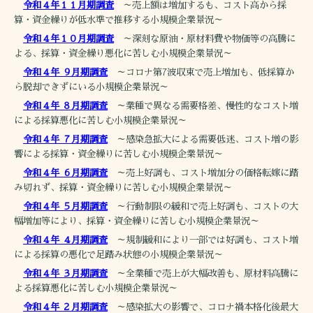
令和４年１１月期調査
～売上額は増加するも、コスト高から採
算・資金繰りが低水準で推移する小規模企業景況～
令和４年１０月期調査
～深刻な原油・原材料費や物価等の高騰に
よる、採算・資金繰り悪化に苦しむ小規模企業景況～
令和４年 ９月期調査
～コロナ第7波収束で売上増加も、低採算か
ら脱却できずにいる小規模企業景況～
令和４年 ８月期調査
～業種で異なる需要格差、慢性的なコスト増
による採算悪化に苦しむ小規模企業景況～
令和４年 ７月期調査
～感染急拡大による需要低迷、コスト増の影
響による採算・資金繰りに苦しむ小規模企業景況～
令和４年 ６月期調査
～売上好調も、コスト増加分の価格転嫁に踏
み切れず、採算・資金繰りに苦しむ小規模企業景況～
令和４年 ５月期調査
～行動制限の緩和で売上好調も、コストの大
幅増加等により、採算・資金繰りに苦しむ小規模企業景況～
令和４年 ４月期調査
～規制緩和により一部では好調も、コスト増
による採算の悪化で足踏み状態の小規模企業景況～
令和４年 ３月期調査
～全業種で売上が大幅改善も、原材料高騰に
よる採算悪化に苦しむ小規模企業景況～
令和４年 ２月期調査
～感染拡大の影響で、コロナ禍本格化後最大