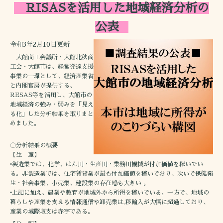
RISASを活用した地域経済分析の
公表
令和3年2月10日更新
大館商工会議所・大館北秋商
工会・大館市は、経営発達支援
事業の一環として、経済産業省
と内閣官房が提供する、
RESAS等を活用し、大館市の
地域経済の強み・弱みを「見え
る化」した分析結果を取りまと
めました。
〇分析結果の概要
【生 産】
•製造業では、化学、はん用・生産用・業務用機械が付加価値を稼いでい
る。非製造業では、住宅賃貸業が最も付加価値を稼いでおり、次いで保健衛
生・社会事業、小売業、建設業の存在感も大きい 。
•上記に加え、農業や教育が地域外から所得を稼いでいる。一方で、地域の
暮らしや産業を支える情報通信や卸売業は,移輸入が大幅に超過しており、
産業の域際収支は赤字である。