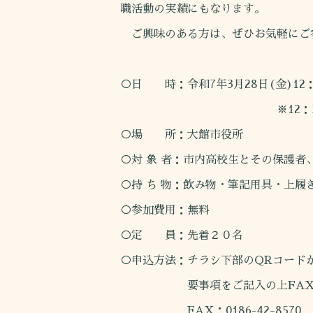
職活動の実績にもなります。
ご興味のある方は、ぜひお気軽にご
○日 時：令和7年3月28日(金)12：3
※12：35発
○場 所：大館市役所
○対 象 者：市内高校生とその保護者
○持 ち 物：飲み物・筆記用具・上履
○参加費用：無料
○定 員：先着２０名
○申込方法：チラシ下部のQRコード
要事項をご記入の上FAXで
FAX：0186-42-8570