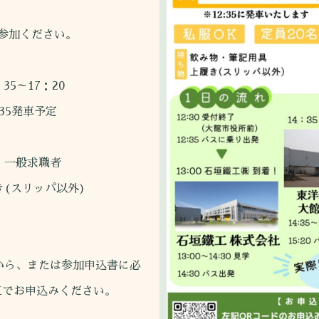
参加ください。
5～17：20
車予定
、一般求職者
き(スリッパ以外)
から、または参加申込書に必
お申込みください。