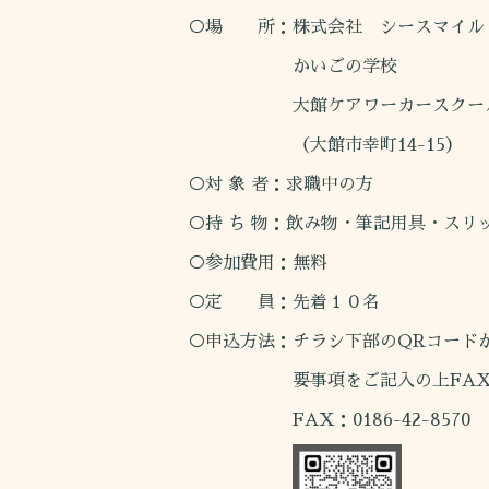
○場 所：株式会社 シースマイル
かいごの学校
大館ケアワーカースクー
（大館市幸町14-15）
○対 象 者：求職中の方
○持 ち 物：飲み物・筆記用具・スリッ
○参加費用：無料
○定 員：先着１０名
○申込方法：チラシ下部のQRコード
要事項をご記入の上FAXで
FAX：0186-42-8570