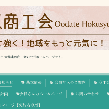
館市 大館北秋商工会の公式ホームページです。
お知らせ
🐕 基本情報
🐕 会員加入のご案内
🐕 商
援計画
🐕会員さんのホームページ
🐕 お問い合わせ
ドページ【契約者専用】｜