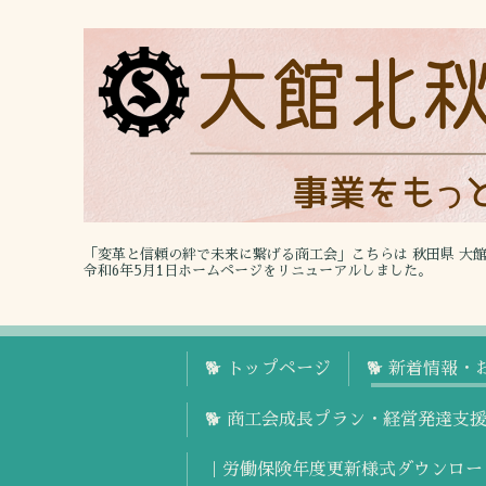
「変革と信頼の絆で未来に繋げる商工会」こちらは 秋田県 大
令和6年5月1日ホームページをリニューアルしました。
🐕 トップページ
🐕 新着情報・
🐕 商工会成長プラン・経営発達支
｜労働保険年度更新様式ダウンロー