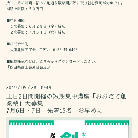
成し、その計画に沿って地道な販路開拓等に取り組む費用が対象です。
補助上限額：５０万円
■申込期限
１次募集：６月２８日（金）締切
２次募集：７月３１日（水）締切
■お問合せ先
大館北秋商工会 TEL： 0186-55-0406
■応募様式などは、こちらからダウンロードください。
「秋田県商工会連合会ＨＰ」
2019
05
28 09:49
/
/
土日2日間開催の短期集中講座「おおだて創
業塾」大募集
7月6日・7日 先着15名 お早めに