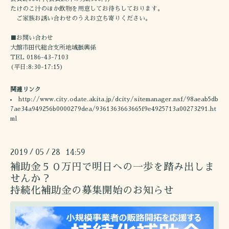
たけのこ汁のほか飲物を用意してお待ちしております。
ご家族お誘い合わせのうえお立ち寄りください。
■お問い合わせ
大館市田代総合支所地域振興係
TEL 0186-43-7103
(平日:8:30-17:15)
関連リンク
http://www.city.odate.akita.jp/dcity/sitemanager.nsf/98aeab5db
7ae34a949256b0000279dea/9361363663665f9e4925713a00273291.ht
ml
2019
05
28 14:59
/
/
補助金５０万円で明日への一歩を踏み出しま
せんか？
持続化補助金の募集開始のお知らせ