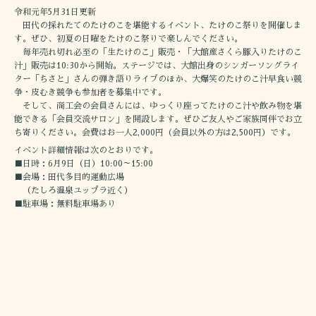
令和元年5月31日更新
田代の採れたてのたけのこを堪能するイベント、たけのこ祭りを開催しま
す。ぜひ、初夏の日曜をたけのこ祭りで楽しんでください。
毎年売れ切れ必至の「生たけのこ」販売・「大館産さくら豚入りたけのこ
汁」販売は10:30から開始。ステージでは、大館出身のシンガーソングライ
ター「ちさと」さんの弾き語りライブのほか、大爆笑のたけのこ汁早食い競
争・皮むき競争も参加者を募集中です。
そして、商工会の会員さんには、ゆっくり座ってたけのこ汁や飲み物を堪
能できる「会員交流サロン」を開設します。ぜひご友人やご家族同伴でお立
ち寄りください。会費はお一人2,000円（会員以外の方は2,500円）です。
イベント詳細情報は次のとおりです。
■日時：6月9日（日）10:00～15:00
■会場：田代多目的運動広場
（たしろ温泉ユップラ近く）
■駐車場：無料駐車場あり