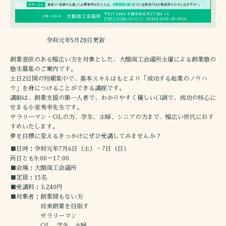
令和元年5月28日更新
創業意欲のある幅広い方を対象とした、大館商工会議所主催による創業塾の
塾生募集のご案内です。
土日2日間の短期集中で、基本スキルはもとより「成功する起業のノウハ
ウ」を身につけることができる講座です。
講師は、創業支援の第一人者で、わかりやすく優しい口調で、成功の核心に
せまる小室秀幸先生です。
サラリーマン・OLの方、学生、主婦、シニアの方まで、幅広い世代におす
すめいたします。
夢を目標に変えるきっかけにぜひ受講してみませんか？
■日時：令和元年7月6日（土）・7日（日）
両日とも9:00～17:00
■会場：大館商工会議所
■定員：15名
■受講料：3,240円
■対象者：創業間もない方
将来創業を目指す
サラリーマン
OL、学生、主婦