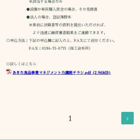
※該当する場合のみ
●設備や車両購入資金の場合、その見積書
●法人の場合、登記簿謄本
※事前に決算書等の資料を提出いただければ、
より迅速に融資審査結果をご連絡できます。
○申込方法：下記の申込欄に記入の上、FAXにて送付ください。
FAX：0186-55-0755（商工会本所）
○詳しくはこちら
あきた食品事業マネジメント力講座チラシ.pdf
(2.96MB)
1