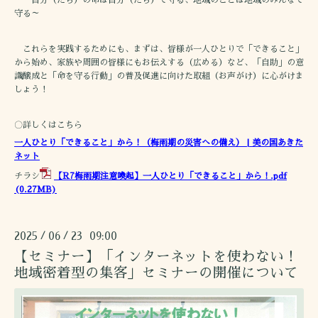
～自分（たち）の命は自分（たち）で守る、地域のことは地域のみんなで
守る～
これらを実践するためにも、まずは、皆様が一人ひとりで「できること」
から始め、家族や周囲の皆様にもお伝えする（広める）など、「自助」の意
識醸成と「命を守る行動」の普及促進に向けた取組（お声がけ）に心がけま
しょう！
〇詳しくはこちら
一人ひとり「できること」から！（梅雨期の災害への備え） | 美の国あきた
ネット
チラシ
【R7梅雨期注意喚起】一人ひとり「できること」から！.pdf
(0.27MB)
2025
06
23 09:00
/
/
【セミナー】「インターネットを使わない！
地域密着型の集客」セミナーの開催について