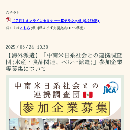
○チラシ
【７月】オンラインセミナー一覧チラシ.pdf
(0.96MB)
詳しくは
こちら
(秋田県よろず支援拠点HPへ移動)
2025
06
24 10:30
/
/
【海外派遣】「中南米日系社会との連携調査
団(水産・食品関連、ペルー派遣)」参加企業
等募集について