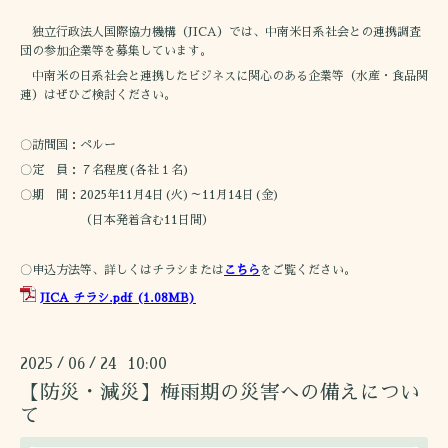
独立行政法人国際協力機構（JICA）では、中南米日系社会との連携調査
団の参加企業等を募集しています。
中南米の日系社会と連携したビジネスに関心のある企業等（水産・食品関
連）はぜひご検討ください。
〇訪問国：ペルー
〇定 員：７名程度(各社１名)
〇期 間：2025年11月4日(火)～11月14日(金)
（日本発着含む11日間）
〇申込方法等、詳しくはチラシまたは
こちら
をご覧ください。
JICA チラシ.pdf
(1.08MB)
2025
06
24 10:00
/
/
【防災・減災】梅雨期の災害への備えについ
て