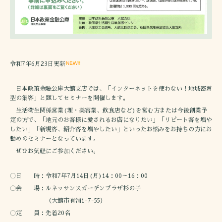
令和7年6月23日更新
日本政策金融公庫大館支店では、「インターネットを使わない！地域密着
型の集客」と題してセミナーを開催します。
生活衛生関係営業(理・美容業、飲食店など)を営む方または今後創業予
定の方で、「地元のお客様に愛されるお店になりたい」「リピート客を増や
したい」「新規客、紹介客を増やしたい」といったお悩みをお持ちの方にお
勧めのセミナーとなっています。
ぜひお気軽にご参加ください。
〇日 時：令和7年7月14日(月)14：00～16：00
〇会 場：ルネッサンスガーデンプラザ杉の子
（大館市有浦1-7-55）
〇定 員：先着20名