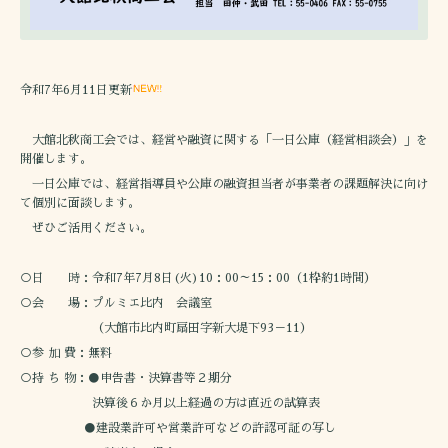
令和7年6月11日更新
大館北秋商工会では、経営や融資に関する「一日公庫（経営相談会）」を
開催します。
一日公庫では、経営指導員や公庫の融資担当者が事業者の課題解決に向け
て個別に面談します。
ぜひご活用ください。
○日 時：令和7年7月8日(火)10：00～15：00（1枠約1時間）
○会 場：プルミエ比内 会議室
（大館市比内町扇田字新大堤下93－11）
○参 加 費：無料
○持 ち 物：●申告書・決算書等２期分
決算後６か月以上経過の方は直近の試算表
●建設業許可や営業許可などの許認可証の写し