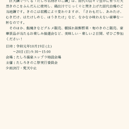
巨大鍋でつくる「たしろ名物きのこ鍋」は、田代の山々で豊かに育った天
然きのこをふんだんに使用し、鶏出汁でじっくりと焚き上げた田代自慢のご
当地鍋です。きのこは収穫により変わりますが、「さわもだし、あみたけ、
むきだけ、はたけしめじ、ほうきたけ」など、なかなか味わえない豪華な一
杯なのです。
そのほか、鮎焼きなどグルメ販売、朝採れ新鮮野菜・旬のきのこ販売、豪
華景品が当たるお楽しみ抽選会など、美味しい・楽しい２日間、ぜひご参加
ください！
日時：令和元年10月19日(土)
～20日(日)9:30～15:00
会場：たしろ温泉ユップラ特設会場
主催：たしろきのこ祭実行委員会
少雨決行・荒天中止