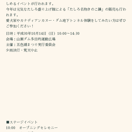
しめるイベントが行われます。
今年は元気なたしろ盛り上げ隊による「たしろ名物きのこ鍋」の販売も行わ
れます。
愛犬家やカナディアンカヌー・ダム地下トンネル体験をしてみたい方はぜひ
ご参加ください！
日時：平成30年10月14日（日）10:00～14:30
会場：山瀬ダム多目的運動広場
主催：五色湖まつり実行委員会
少雨決行・荒天中止
■ステージイベント
10:00 オープニングセレモニー