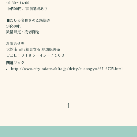
10:30～14:00
1回500円、事前講習あり
■たしろ名物きのこ鍋販売
1杯500円
数量限定・売切御免
お問合せ先
大館市 田代総合支所 地域振興係
ＴＥＬ：０１８６－４３－７１０３
関連リンク
http://www.city.odate.akita.jp/dcity/t-sangyo/67-6725.html
1