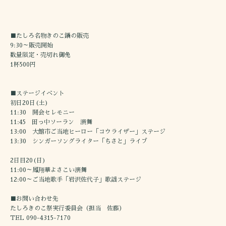
■たしろ名物きのこ鍋の販売
9:30～販売開始
数量限定・売切れ御免
1杯500円
■ステージイベント
初日20日(土)
11:30 開会セレモニー
11:45 田っ中ソーラン 演舞
13:00 大館市ご当地ヒーロー「コウライザー」ステージ
13:30 シンガーソングライター「ちさと」ライブ
2日目20(日)
11:00～鳳翔華よさこい演舞
12:00～ご当地歌手「岩沢佐代子」歌謡ステージ
■お問い合わせ先
たしろきのこ祭実行委員会（担当 佐藤）
TEL 090-4315-7170