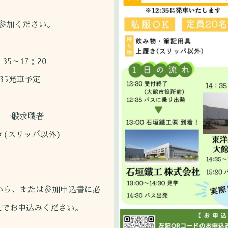
参加ください。
5～17：20
車予定
、一般求職者
き(スリッパ以外)
から、または参加申込書に必
お申込みください。