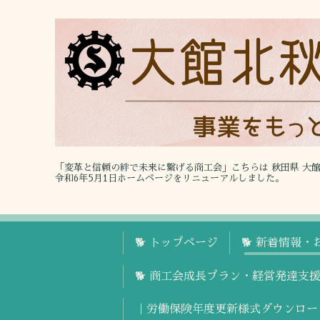
「変革と信頼の絆で未来に繋げる商工会」こちらは 秋田県 大
令和6年5月1日ホームページをリニューアルしました。
🐕 トップページ
🐕 新着情報・
🐕 商工会成長プラン・経営発達支
｜労働保険年度更新様式ダウンロー