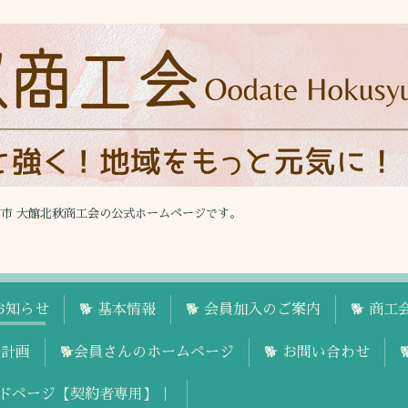
館市 大館北秋商工会の公式ホームページです。
お知らせ
🐕 基本情報
🐕 会員加入のご案内
🐕 商
援計画
🐕会員さんのホームページ
🐕 お問い合わせ
ドページ【契約者専用】｜