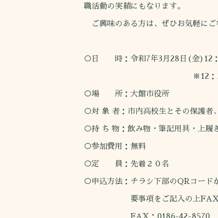
職活動の実績にもなります。
ご興味のある方は、ぜひお気軽にご
○日 時：令和7年3月28日(金)12：3
※12：35発
○場 所：大館市役所
○対 象 者：市内高校生とその保護者
○持 ち 物：飲み物・筆記用具・上履
○参加費用：無料
○定 員：先着２０名
○申込方法：チラシ下部のQRコード
要事項をご記入の上FAXで
FAX：0186-42-8570