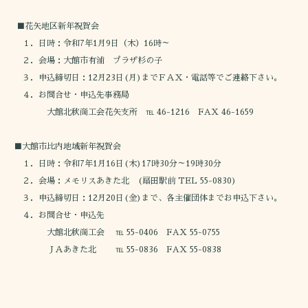
■花矢地区新年祝賀会
１．日時：令和7年1月9日（木）16時～
２．会場：大館市有浦 プラザ杉の子
３．申込締切日：12月23日(月)までＦＡＸ・電話等でご連絡下さい。
４．お問合せ・申込先事務局
大館北秋商工会花矢支所 ℡ 46-1216 FAX 46-1659
■大館市比内地域新年祝賀会
１．日時：令和7年1月16日(木)17時30分～19時30分
２．会場：メモリスあきた北 (扇田駅前 TEL 55-0830)
３．申込締切日：12月20日(金)まで、各主催団体までお申込下さい。
４．お問合せ・申込先
大館北秋商工会 ℡ 55-0406 FAX 55-0755
ＪＡあきた北 ℡ 55-0836 FAX 55-0838