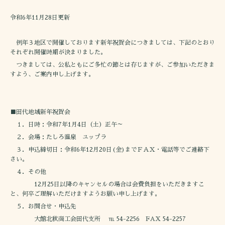
令和6年11月28日更新
例年３地区で開催しております新年祝賀会につきましては、下記のとおり
それぞれ開催時期が決まりました。
つきましては、公私ともにご多忙の節とは存じますが、ご参加いただきま
すよう、ご案内申し上げます。
■田代地域新年祝賀会
１．日時：令和7年1月4日（土）正午～
２．会場：たしろ温泉 ユップラ
３．申込締切日：令和6年12月20日(金)までＦＡＸ・電話等でご連絡下
さい。
４．その他
12月25日以降のキャンセルの場合は会費負担をいただきますこ
と、何卒ご理解いただけますようお願い申し上げます。
５．お問合せ・申込先
大館北秋商工会田代支所 ℡ 54-2256 FAX 54-2257