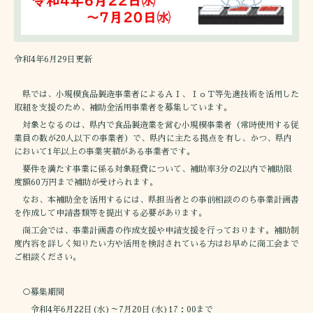
令和4年6月29日更新
県では、小規模食品製造事業者によるＡＩ、ＩｏＴ等先進技術を活用した
取組を支援のため、補助金活用事業者を募集しています。
対象となるのは、県内で食品製造業を営む小規模事業者（常時使用する従
業員の数が20人以下の事業者）で、県内に主たる拠点を有し、かつ、県内
において1年以上の事業実績がある事業者です。
要件を満たす事業に係る対象経費について、補助率3分の2以内で補助限
度額60万円まで補助が受けられます。
なお、本補助金を活用するには、県担当者との事前相談ののち事業計画書
を作成して申請書類等を提出する必要があります。
商工会では、事業計画書の作成支援や申請支援を行っております。補助制
度内容を詳しく知りたい方や活用を検討されている方はお早めに商工会まで
ご相談ください。
○募集期間
令和4年6月22日(水)～7月20日(水)17：00まで