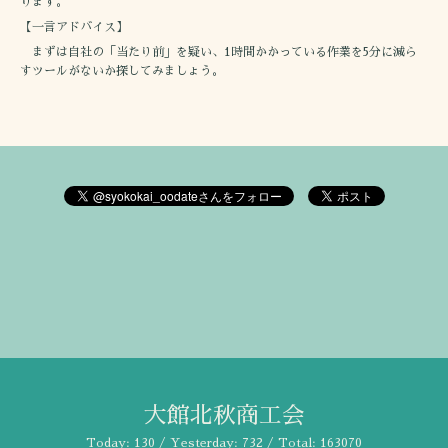
ります。
【一言アドバイス】
まずは自社の「当たり前」を疑い、1時間かかっている作業を5分に減ら
すツールがないか探してみましょう。
大館北秋商工会
Today:
130
/ Yesterday:
732
/ Total:
163070