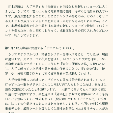
日本経済は「人手不足」と「物価高」を前提とした新しいフェーズに入り
ました。かつての「安く仕入れて薄利多売で売る」モデルは限界を迎えてい
ます。成長産業を知ることで、どこにチャンスがあるのか、どのようなビジ
ネスモデルが成長しているのかを知るきっかけになるかもしれません。そこ
で、小規模事業者や中小企業が日本経済の新しいフェーズで持続していくヒ
ントを探るため、全１５回にわたって、成長産業とその取り入れ方などにつ
いて、紹介していきます。
第1回：成長産業に共通する「デジタル化（DX）」
かつてのデジタル化は「高価なシステムを導入すること」でしたが、現在
は違います。スマホ一つで在庫を管理し、AIがチラシの文章を作り、SNS
が自動で集客をサポートする。こうした「安価で便利な道具」を使いこな
し、人手に頼っていた単純作業を機械に任せることで、浮いた時間を「接
客」や「技術の磨き込み」に充てる事業者が急成長しています。
人手確保が難しい地域こそ、デジタルの恩恵は最大化されます。10人で
行っていた仕事をデジタルの力により5人で行えるようになれば、それは生
産性が2倍になったことを意味します。 大館市においても人口減少は避け
て通れない課題ですが、裏を返せば「効率化」に対する需要がどこよりも高
いことを意味します。世界的なGX（脱炭素）やDX（デジタル化）の流れ
は、決して大企業だけのものではありません。むしろ、小回りの利く小規模
事業者こそ、最新ツールを導入して生産性を劇的に向上させるチャンスがあ