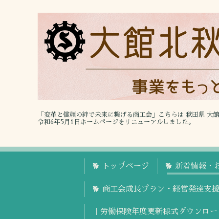
「変革と信頼の絆で未来に繋げる商工会」こちらは 秋田県 大
令和6年5月1日ホームページをリニューアルしました。
🐕 トップページ
🐕 新着情報・
🐕 商工会成長プラン・経営発達支
｜労働保険年度更新様式ダウンロー