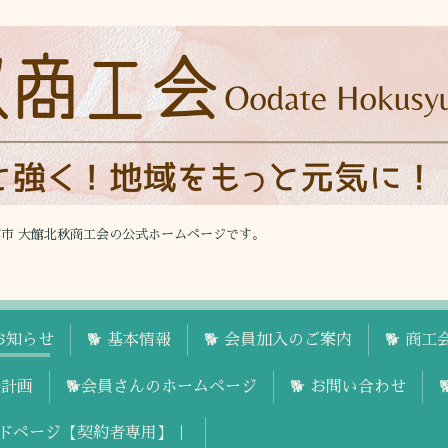
館市 大館北秋商工会の公式ホームページです。
お知らせ
🐕 基本情報
🐕 会員加入のご案内
🐕 商
援計画
🐕会員さんのホームページ
🐕 お問い合わせ
ドページ【契約者専用】｜