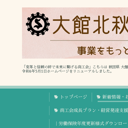
「変革と信頼の絆で未来に繋げる商工会」こちらは 秋田県 大
令和6年5月1日ホームページをリニューアルしました。
🐕 トップページ
🐕 新着情報・
🐕 商工会成長プラン・経営発達支
｜労働保険年度更新様式ダウンロー