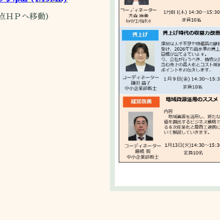
点ＨＰへ移動）