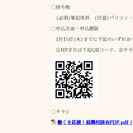
〇持ち物
(必須)筆記用具 (任意)パソコン・
〇申込方法・申込期限
1月15日(木)までに下記のいずれ
①HPまたは下記QRコード、②チラ
〇チラシ
働くを応援！就職相談会PDF.pdf
(