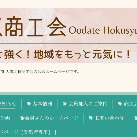
館市 大館北秋商工会の公式ホームページです。
お知らせ
🐕 基本情報
🐕 会員加入のご案内
🐕 商
援計画
🐕会員さんのホームページ
🐕 お問い合わせ
ドページ【契約者専用】｜