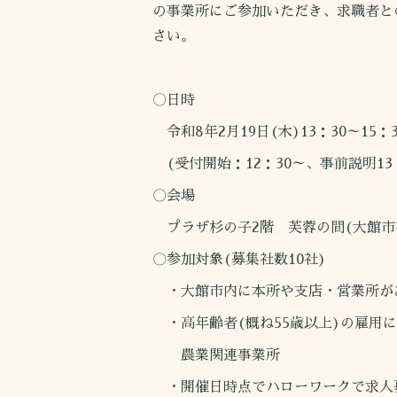
の事業所にご参加いただき、求職者と
さい。
〇日時
令和8年2月19日(木)13：30～15：3
(受付開始：12：30～、事前説明13：
〇会場
プラザ杉の子2階 芙蓉の間(大館市有
〇参加対象(募集社数10社)
・大館市内に本所や支店・営業所が
・高年齢者(概ね55歳以上)の雇用
農業関連事業所
・開催日時点でハローワークで求人