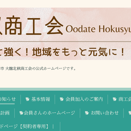
館市 大館北秋商工会の公式ホームページです。
お知らせ
🐕 基本情報
🐕 会員加入のご案内
🐕 商
援計画
🐕会員さんのホームページ
🐕 お問い合わせ
ドページ【契約者専用】｜