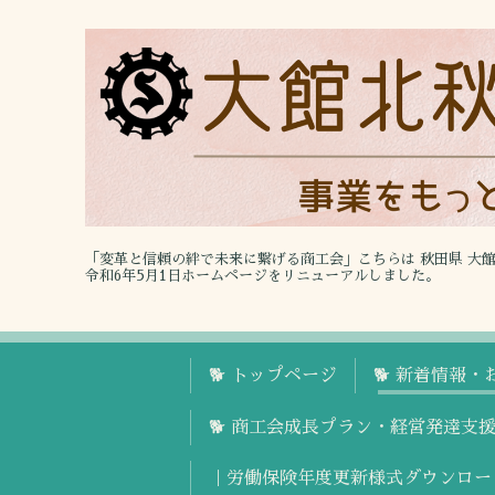
「変革と信頼の絆で未来に繋げる商工会」こちらは 秋田県 大
令和6年5月1日ホームページをリニューアルしました。
🐕 トップページ
🐕 新着情報・
🐕 商工会成長プラン・経営発達支
｜労働保険年度更新様式ダウンロー