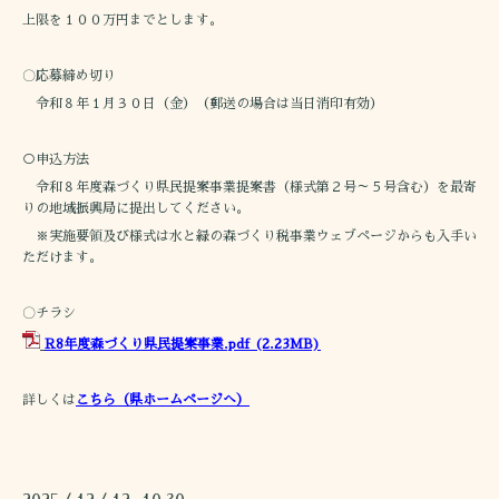
上限を１００万円までとします。
〇応募締め切り
令和８年１月３０日（金）（郵送の場合は当日消印有効）
○申込方法
令和８年度森づくり県民提案事業提案書（様式第２号～５号含む）を最寄
りの地域振興局に提出してください。
※実施要領及び様式は水と緑の森づくり税事業ウェブページからも入手い
ただけます。
〇チラシ
R8年度森づくり県民提案事業.pdf
(2.23MB)
詳しくは
こちら（県ホームページへ）