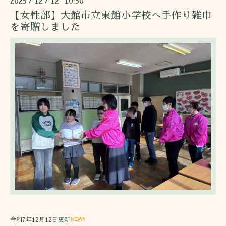
2025
12
12 10:30
/
/
【女性部】大館市立東館小学校へ手作り雑巾
を寄贈しました
令和7年12月12日更新