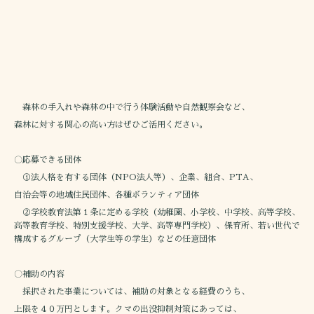
森林の手入れや森林の中で行う体験活動や自然観察会など、
森林に対する関心の高い方はぜひご活用ください。
〇応募できる団体
①法人格を有する団体（NPO法人等）、企業、組合、PTA、
自治会等の地域住民団体、各種ボランティア団体
②学校教育法第１条に定める学校（幼稚園、小学校、中学校、高等学校、
高等教育学校、特別支援学校、大学、高等専門学校）、保育所、若い世代で
構成するグループ（大学生等の学生）などの任意団体
〇補助の内容
採択された事業については、補助の対象となる経費のうち、
上限を４０万円とします。クマの出没抑制対策にあっては、