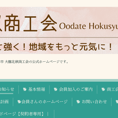
館市 大館北秋商工会の公式ホームページです。
お知らせ
🐕 基本情報
🐕 会員加入のご案内
🐕 商
援計画
🐕会員さんのホームページ
🐕 お問い合わせ
ドページ【契約者専用】｜