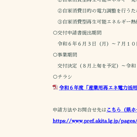
①自家消費型再生可能エネルギー発電
②自家消費目的の電力調整を行うため
③自家消費型再生可能エネルギー熱
○交付申請書提出期間
令和６年６月３日（月）～７月１０
○事業期間
交付決定（８月上旬を予定）～令和
○チラシ
令和６年度「産業用再エネ電力活用
申請方法やお問合せ先は
こちら（県ホ
https://www.pref.akita.lg.jp/page