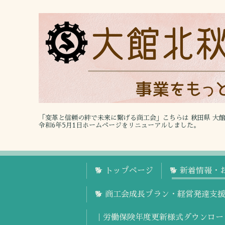
「変革と信頼の絆で未来に繋げる商工会」こちらは 秋田県 大
令和6年5月1日ホームページをリニューアルしました。
🐕 トップページ
🐕 新着情報・
🐕 商工会成長プラン・経営発達支
｜労働保険年度更新様式ダウンロー