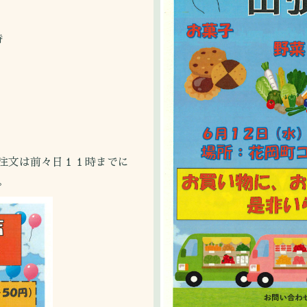
時
注文は前々日１１時までに
。