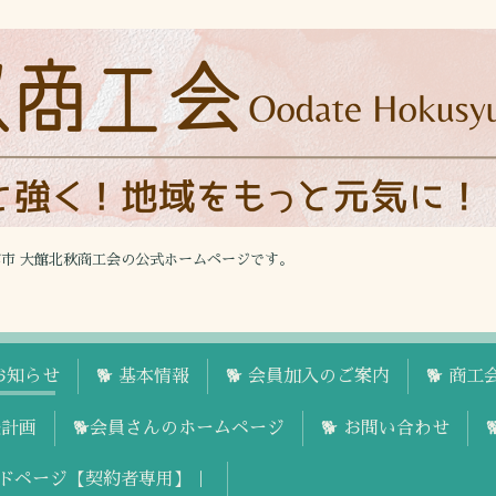
館市 大館北秋商工会の公式ホームページです。
お知らせ
🐕 基本情報
🐕 会員加入のご案内
🐕 商
援計画
🐕会員さんのホームページ
🐕 お問い合わせ
ドページ【契約者専用】｜