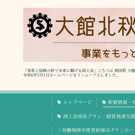
「変革と信頼の絆で未来に繋げる商工会」こちらは 秋田県 大
令和6年5月1日ホームページをリニューアルしました。
🐕 トップページ
🐕 新着情報・
🐕 商工会成長プラン・経営発達支
｜労働保険年度更新様式ダウンロー