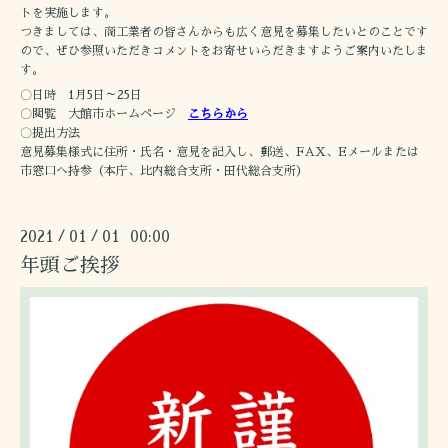
トを実施します。
つきましては、商工業者の皆さんからも広く意見を募集したいとのことです
ので、ぜひ参照いただきコメントをお寄せいらだきますようご案内いたしま
す。
〇日時 1月5日～25日
〇閲覧 大館市ホームページ
こちらから
〇提出方法
意見募集様式に住所・氏名・意見を記入し、郵送、FAX、Eメールまたは
市窓口へ持参（本庁、比内総合支所・田代総合支所）
2021
01
01 00:00
/
/
年頭ご挨拶