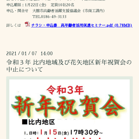
申込期限：1月22日(金) 定員10社20名
申込・問合せ 大館市高齢者活躍支援協議会（市商工課内）
TEL0186-49-3133
詳しくは
チラシ・申込書 高年齢者活用促進セミナー.pdf
(0.78MB)
2021
01
07 14:00
/
/
令和３年 比内地域及び花矢地区新年祝賀会の
中止について