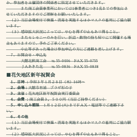
か、参加者を主催団体の関係者に限定させていただきます。
また商工会員事業所においては1事業者につき1名までの参加とさ
せていただきますのでご理解をお願いいたします。
（２）当日会場受付で検温・消毒を実施するほかマスクの着用にご協力願
います。
（３）感染拡大状況によっては、やむを得ず中止もあり得ること。
またセレモニーのみを行い、折詰・飲物の持ち帰りにて開催する場
合もありますので、予めご了承ください。
中止等があった場合は参加申込の方にご連絡を差し上げます。
７．お問合せ・申込先
大館北秋商工会 ℡ 55-0406 FAX 55-0755
ＪＡあきた北 ℡ 55-0836 FAX 55-0838
■花矢地区新年祝賀会
１．日時
：令和３年１月２８日（木）16時～
２．会場
：大館市有浦 プラザ杉の子
３．主
催：花矢地区新年祝賀会実行委員会
４．会費
：商工会員３，５００円（当日ご持参ください）
５．申し込み期限
１月１２日(火)までＦＡＸ・電話等でご連絡下さ
い。
６．その他
（１）当日会場受付で検温・消毒を実施するほかマスクの着用にご協力願
います。
（２）感染拡大状況によっては、やむを得ず中止もあり得ること。