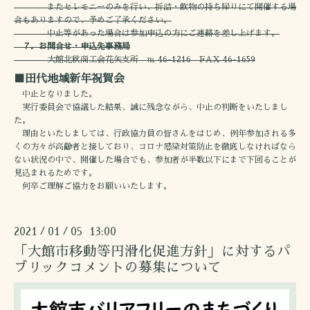
またセレモニーのみを行い、折詰・飲物の持ち帰りにて開催する場
合もありますので、予めご了承ください。
中止等があった場合は参加申込の方にご連絡を差し上げます。
７．お問合せ・申込先事務局
大館北秋商工会花矢支所 ℡ 46-1216 FAX 46-1659
■田代地域新年祝賀会
中止となりました。
実行委員会で協議した結果、誠に残念ながら、中止の判断をいたしまし
た。
理由といたしましては、行政協力員の皆さんをはじめ、例年参加される多
くの方々が高齢者と接しており、コロナ感染対策防止を徹底しなければなら
ない状況の中で、開催した場合でも、参加者が半数以下にまで下回ることが
見込まれるためです。
何卒ご理解ご協力をお願いいたします。
2021
01
05 13:00
/
/
「大館市移動等円滑化促進方針」に対するパ
ブリックコメントの募集について