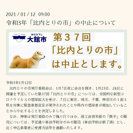
2021
01
12 09:00
/
/
令和3年「比内とりの市」の中止について
令和3年1月12日
比内とりの市実行委員会は、1月7日夜に会合を開き、1月23日、24日に
開催を予定していた第37回「比内とりの市」については、全国的な新型コ
ロナウイルスの感染拡大を受け、７日に東京、埼玉、千葉、神奈川の１都３
県を対象に緊急事態宣言が発令されたことや県内の感染者が増加しているこ
とから中止することを決定しました。
なお、神事は実行委員のみで執り行うほか、商工会青年部の「熊手」の販
売については、予定通り事前予約分のみの販売（事前予約は終了済）とし、
近く申込事業者に受渡方法等を連絡いたします。