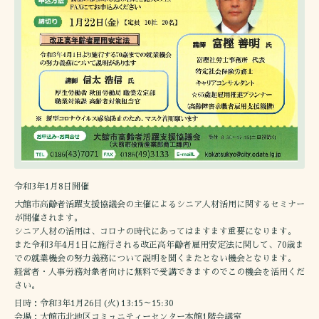
令和3年1月8日開催
大館市高齢者活躍支援協議会の主催によるシニア人材活用に関するセミナー
が開催されます。
シニア人材の活用は、コロナの時代にあってはますます重要になります。
また令和3年4月1日に施行される改正高年齢者雇用安定法に関して、70歳ま
での就業機会の努力義務について説明を聞くまたとない機会となります。
経営者・人事労務対象者向けに無料で受講できますのでこの機会を活用くだ
さい。
日時：令和3年1月26日(火)13:15～15:30
会場：大館市北地区コミュニティーセンター本館1階会議室