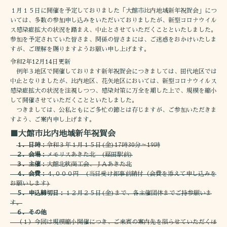
１月１５日に開催を予定しておりました「大館市比内地域新年祝賀会」につ
いては、多数の参加申し込みをいただいておりましたが、新型コロナウイル
ス感染症拡大の状況を踏まえ、中止とさせていただくことといたしました。
参加を予定されていた皆さま、関係の皆さまには、ご迷惑をおかけいたしま
すが、ご理解を賜りますようお願い申し上げます。
令和2年12月14日更新
例年３地区で開催しております新年祝賀会につきましては、田代地区では
中止となりましたが、比内地区、花矢地区においては、新型コロナウイルス
感染症拡大の状況を注視しつつ、感染対策に万全を期した上で、規模を縮小
して開催させていただくことといたしました。
つきましては、公私ともにご多忙の節とは存じますが、ご参加いただきま
すよう、ご案内申し上げます。
■大館市比内地域新年祝賀会
１．日時
：令和３年１月１５日(金)17時30分～19時
２．会場
：メモリスあきた北 (扇田駅前)
３．主催
：大館北秋商工会、ＪＡあきた北
４．会費
：４,０００円 (当日受け都事前納付（会費を添えて申し込みを
お願いします)
５．申込締切日
：１２月２５日(金)まで、各主催団体までご持参願いま
す。
６．その他
（１）今回は規模縮小開催につき、ご来賓の案内先を限らせていただくほ