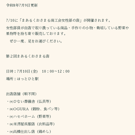
令和8年7月9日更新
7/10に「まあるくおさまる商工会女性部の店」が開催されます。
女性部員が自店で取り扱っている商品・手作りの小物・栽培している野菜や
果物等を持ち寄り販売しております。
ぜひ一度、足をお運びください。
第２回まあるくおさまる店
日時：7月10日(金) 10：00～12：00
場所：ほっとひと駅
出店店舗（順不同）
・㈲ひない葬儀舎（仏具等）
・㈱OGURA（穀粉、食パン等）
・㈲ハセベホーム（野菜等）
・㈱米澤屋呉服店（衣料品等）
・㈲高橋仕出し店（鶏めし）