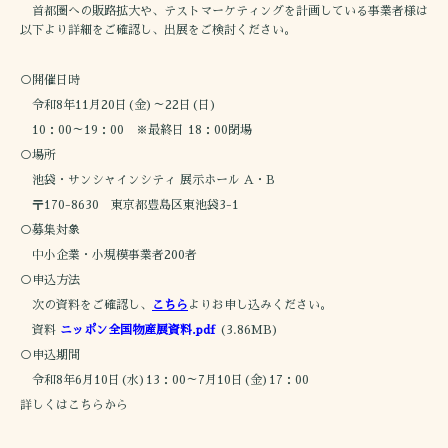
首都圏への販路拡大や、テストマーケティングを計画している事業者様は
以下より詳細をご確認し、出展をご検討ください。
○開催日時
令和8年11月20日(金)～22日(日)
10：00～19：00 ※最終日 18：00閉場
○場所
池袋・サンシャインシティ 展示ホール A・B
〒170-8630 東京都豊島区東池袋3-1
○募集対象
中小企業・小規模事業者200者
○申込方法
次の資料をご確認し、
こちら
よりお申し込みください。
資料
ニッポン全国物産展資料.pdf
(3.86MB)
○申込期間
令和8年6月10日(水)13：00～7月10日(金)17：00
詳しくは
こちら
から