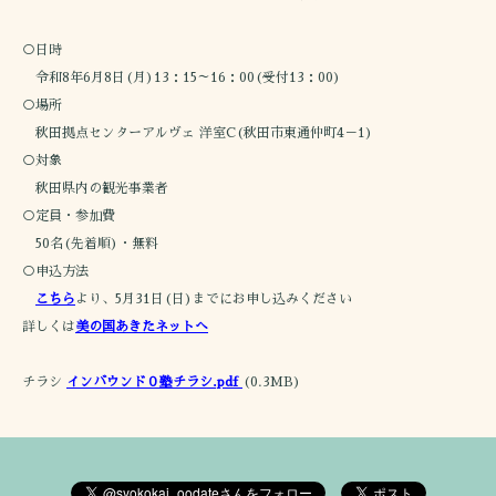
○日時
令和8年6月8日(月)13：15～16：00(受付13：00)
○場所
秋田拠点センターアルヴェ 洋室C(秋田市東通仲町4－1)
○対象
秋田県内の観光事業者
○定員・参加費
50名(先着順)・無料
○申込方法
こちら
より、5月31日(日)までにお申し込みください
詳しくは
美の国あきたネットへ
チラシ
インバウンド０塾チラシ.pdf
(0.3MB)