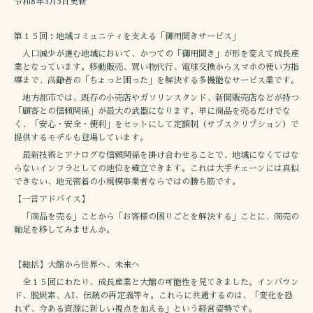
令和8年3月5日更新
第１５回：地域コミュニティを支える「御用聞きサービス」
人口減少が進む地域において、かつての「御用聞き」が形を変えて成長産
業となっています。移動販売、買い物代行、電球交換からスマホの使い方指
導まで、高齢者の「ちょっと困った」を解決する多機能なサービス業です。
地方都市では、既存の小売店やガソリンスタンド、新聞販売店などが持つ
「顧客との信頼関係」が最大の武器になります。単に商品を売るだけでな
く、「安心・安全・便利」をセットにして定額制（サブスクリプション）で
提供するモデルも登場しています。
最新技術とアナログな信頼関係を掛け合わせることで、地域になくてはな
らないインフラとしての地位を確立できます。これは大手チェーンには真似
できない、地元密着の小規模事業者ならではの勝ち筋です。
【一言アドバイス】
「商品を売る」ことから「お客様の困りごとを解決する」ことに、商売の
軸足を移してみませんか。
【総括】大館から世界へ、未来へ
全１５回にわたり、成長産業と大館の可能性を見てきました。インバウン
ド、脱炭素、AI、伝統の再定義等々。これらに共通するのは、「変化を恐
れず、今ある資源に新しい視点を加える」という経営姿勢です。