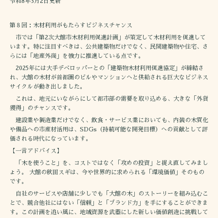
令和8年3月2日更新
第８回：木材利用がもたらすビジネスチャンス
市では「第2次大館市木材利用促進計画」が策定して木材利用を促進して
います。特に注目すべきは、公共建築物だけでなく、民間建築物や住宅、さ
らには「地産外商」を強力に推進している点です。
2025年には大手デベロッパーとの「建築物木材利用促進協定」が締結さ
れ、大館の木材が首都圏のビルやマンションへと供給される巨大なビジネス
サイクルが動き出しました。
これは、地元にいながらにして都市部の需要を取り込める、大きな「外貨
獲得」のチャンスです。
建設業や製造業だけでなく、飲食・サービス業においても、内装の木質化
や備品への市産材活用は、SDGs（持続可能な開発目標）への貢献として評
価される時代になっています。
【一言アドバイス】
「木を使うこと」を、コストではなく「攻めの投資」と捉え直してみまし
ょう。 大館の秋田スギは、今や世界的に求められる「環境価値」そのもの
です。
自社のサービスや店舗に少しでも「大館の木」のストーリーを組み込むこ
とで、競合他社にはない「信頼」と「ブランド力」を手にすることができま
す。この計画を追い風に、地域資源を武器にした新しい価値創造に挑戦して