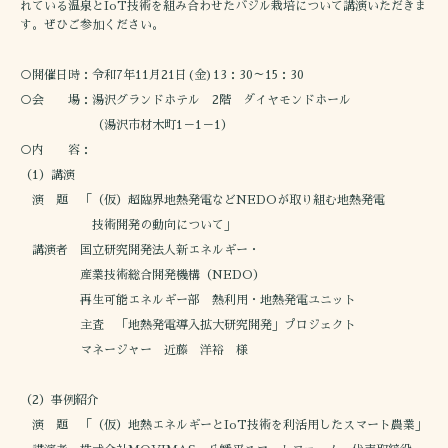
れている温泉とIoT技術を組み合わせたバジル栽培について講演いただきま
す。ぜひご参加ください。
○開催日時：令和7年11月21日(金)13：30～15：30
○会 場：湯沢グランドホテル 2階 ダイヤモンドホール
（湯沢市材木町1－1－1）
○内 容：
（1）講演
演 題 「（仮）超臨界地熱発電などNEDOが取り組む地熱発電
技術開発の動向について」
講演者 国立研究開発法人新エネルギー・
産業技術総合開発機構（NEDO）
再生可能エネルギー部 熱利用・地熱発電ユニット
主査 「地熱発電導入拡大研究開発」プロジェクト
マネージャー 近藤 洋裕 様
（2）事例紹介
演 題 「（仮）地熱エネルギーとIoT技術を利活用したスマート農業」