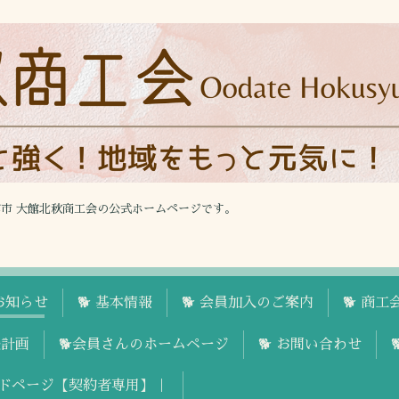
館市 大館北秋商工会の公式ホームページです。
お知らせ
🐕 基本情報
🐕 会員加入のご案内
🐕 商
援計画
🐕会員さんのホームページ
🐕 お問い合わせ
ドページ【契約者専用】｜