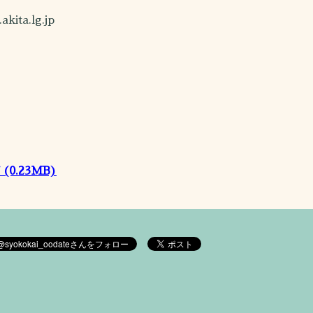
a.lg.jp
(0.23MB)