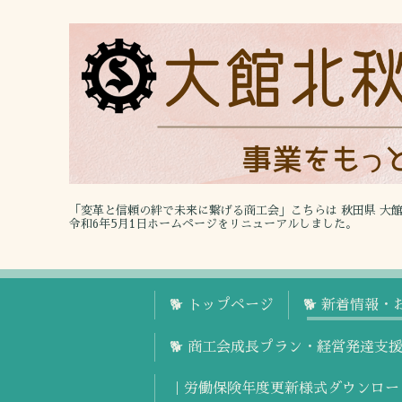
「変革と信頼の絆で未来に繋げる商工会」こちらは 秋田県 大
令和6年5月1日ホームページをリニューアルしました。
🐕 トップページ
🐕 新着情報・
🐕 商工会成長プラン・経営発達支
｜労働保険年度更新様式ダウンロー