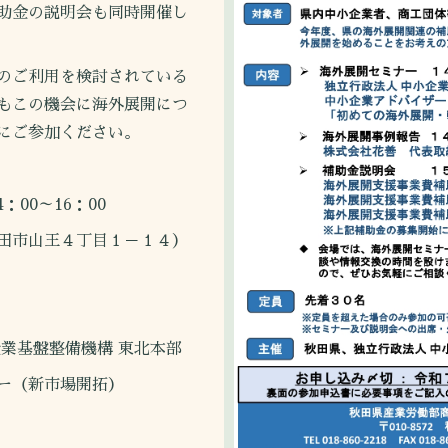
助金の説明会も同時開催し
のご利用を検討されている
もこの機会に海外展開につ
にご参加ください。
：00～16：00
田市山王４丁目１－１４）
整備機構 東北本部
新市場開拓）