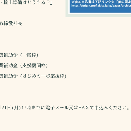
準備はどうする？」
締役社長
助金（一般枠）
金（支援機関枠）
金（はじめの一歩応援枠）
21日(月)17時までに電子メール又はFAXで申込みください