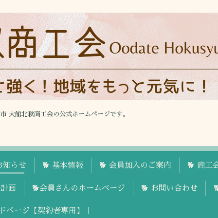
館市 大館北秋商工会の公式ホームページです。
お知らせ
🐕 基本情報
🐕 会員加入のご案内
🐕 商
援計画
🐕会員さんのホームページ
🐕 お問い合わせ
ドページ【契約者専用】｜