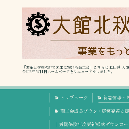
「変革と信頼の絆で未来に繋げる商工会」こちらは 秋田県 大
令和6年5月1日ホームページをリニューアルしました。
🐕 トップページ
🐕 新着情報・
🐕 商工会成長プラン・経営発達支
｜労働保険年度更新様式ダウンロー