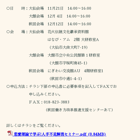
○日 時：大仙会場 11月21日 14:00～16:00
大館会場 12月 4日 14:00～16:00
秋田会場 12月12日 14:00～16:00
○会 場：大仙会場 花火伝統文化継承資料館
はなび・アム 2階 大研修室A
（大仙市大曲大町7-19）
大館会場 大館市立中央公民館第１研修室
（大館市字桜町南45-1）
秋田会場 にぎわい交流館AU 4階研修室1
（秋田市中通1-4-1）
○申込方法：チラシ下部の申込書に必要事項を記入してFAXでお
申し込みください。
ＦＡＸ：018-823-3883
（秋田働き方改革推進支援センターあて）
詳しくはチラシをご覧ください。
恋愛理論で学ぶ!人手不足解消セミナー.pdf
(0.84MB)