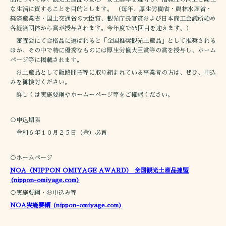
な生活に資することを目的とします。 （毎年、厚生労働省・農林水産省・
経済産業省・国土交通省の大臣賞、観光庁長官賞および日本商工会議所始め
各経済団体から賞が授与されます。今年度で65回目を迎えます。）
審査会にて合格品に選ばれると「全国推奨観光土産品」として推奨される
ほか、その中で特に優秀なものには厚生労働大臣賞等の賞を授与し、ホーム
ページ等に掲載されます。
お土産品として販路開拓等に取り組まれている事業者の方は、ぜひ、申込
みを御検討ください。
詳しくは実施要綱やホームーページ等をご確認ください。
○申込期限
令和６年１０月２５日（金）必着
○ホームページ
NOA（NIPPON OMIYAGE AWARD） 全国観光土産品連盟
(nippon-omiyage.com)
○実施要綱・お申込み等
NOA実施要綱 (nippon-omiyage.com)