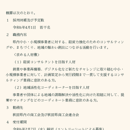
概要は次のとおり。
１ 採用時期及び予定数
令和6年4月1日 若干名
２ 職務内容
県内中小・小規模事業者に対する、経営力強化のためのコンサルティン
グや、まちづくり、地域の賑わい創出につながる活動を行います。
＜求める人材像＞
（１）経営コンサルタントを目指す人材
創業や事業再構築、デジタル化など新たなチャレンジに取り組む中小・
小規模事業者に対して、計画策定から実行段階まで一貫して支援するコンサ
ルティング業務に意欲のある方。
（２）地域活性化コーディネーターを目指す人材
事業者や団体による地域の課題解決や活性化に向けた取組に対して、提
案やマッチングなどのコーディネート業務に意欲のある方。
３ 勤務先
秋田県内の商工会及び秋田県商工会連合会
４ 受付期間
令和6年2月7日（水）締切（エントリーシートによる募集）