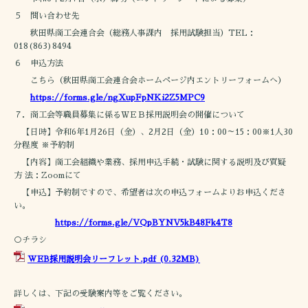
５ 問い合わせ先
秋田県商工会連合会（総務人事課内 採用試験担当）TEL：
018(863)8494
６ 申込方法
こちら（秋田県商工会連合会ホームページ内エントリーフォームへ）
https://forms.gle/ngXupFpNKi2Z5MPC9
７．商工会等職員募集に係るＷＥＢ採用説明会の開催について
【日時】令和6年1月26日（金）、2月2日（金）10：00～15：00※1人30
分程度 ※予約制
【内容】商工会組織や業務、採用申込手続・試験に関する説明及び質疑
方 法：Zoomにて
【申込】予約制ですので、希望者は次の申込フォームよりお申込くださ
い。
https://forms.gle/VQpBYNV5kB48Fk4T8
○チラシ
WEB採用説明会リーフレット.pdf
(0.32MB)
詳しくは、下記の受験案内等をご覧ください。