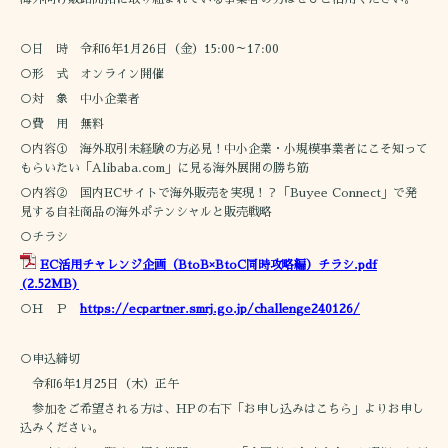
○日 時 令和6年1月26日（金）15:00～17:00
○形 式 オンライン開催
○対 象 中小企業者
○費 用 無料
○内容① 海外取引未経験の方必見！中小企業・小規模事業者にこそ知って
もらいたい「Alibaba.com」に見る海外展開の勝ち筋
○内容② 国内ECサイトで海外販売を実現！？「Buyee Connect」で発
見する自社商品の海外ポテンシャルと販売戦略
○チラシ
EC活用チャレンジ企画（BtoB×BtoC同時攻略編）チラシ.pdf
(2.52MB)
○Ｈ Ｐ
https://ecpartner.smrj.go.jp/challenge240126/
○申込締切
令和6年1月25日（木）正午
参加をご希望される方は、HPの右下「お申し込みはこちら」よりお申し
込みください。