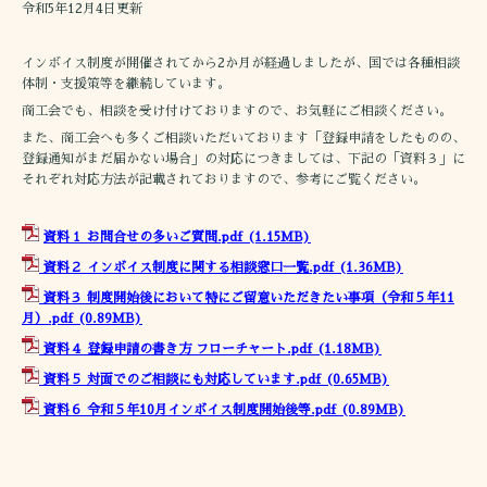
令和5年12月4日更新
インボイス制度が開催されてから2か月が経過しましたが、国では各種相談
体制・支援策等を継続しています。
商工会でも、相談を受け付けておりますので、お気軽にご相談ください。
また、商工会へも多くご相談いただいております「登録申請をしたものの、
登録通知がまだ届かない場合」の対応につきましては、下記の「資料３」に
それぞれ対応方法が記載されておりますので、参考にご覧ください。
資料１ お問合せの多いご質問.pdf
(1.15MB)
資料２ インボイス制度に関する相談窓口一覧.pdf
(1.36MB)
資料３ 制度開始後において特にご留意いただきたい事項（令和５年11
月）.pdf
(0.89MB)
資料４ 登録申請の書き方 フローチャート.pdf
(1.18MB)
資料５ 対面でのご相談にも対応しています.pdf
(0.65MB)
資料６ 令和５年10月インボイス制度開始後等.pdf
(0.89MB)