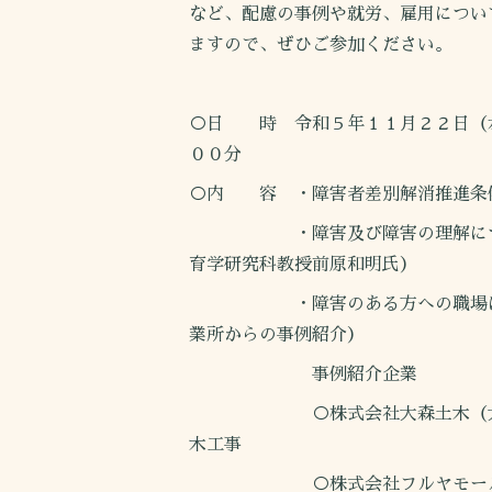
など、配慮の事例や就労、雇用につい
ますので、ぜひご参加ください。
○日 時 令和５年１１月２２日（
００分
○内 容 ・障害者差別解消推進条
・障害及び障害の理解につい
育学研究科教授前原和明氏）
・障害のある方への職場にお
業所からの事例紹介）
事例紹介企業
○株式会社大森土木（大
木工事
○株式会社フルヤモールド（