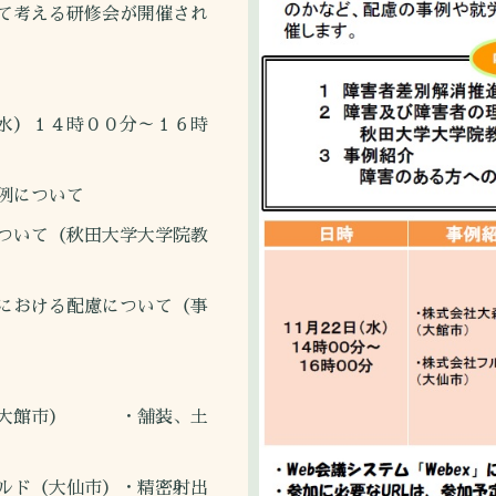
て考える研修会が開催され
水）１４時００分～１６時
例について
て（秋田大学大学院教
ける配慮について（事
館市） ・舗装、土
大仙市）・精密射出