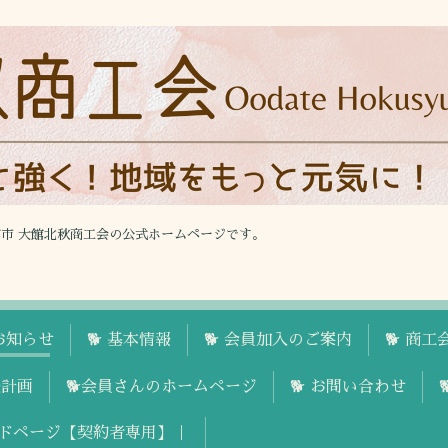
館市 大館北秋商工会の公式ホームページです。
お知らせ
🐕 基本情報
🐕 会員加入のご案内
🐕 商
援計画
🐕会員さんのホームページ
🐕 お問い合わせ
ドページ【契約者専用】｜