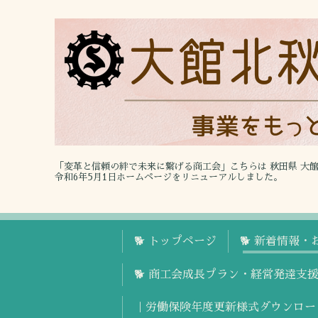
「変革と信頼の絆で未来に繋げる商工会」こちらは 秋田県 大
令和6年5月1日ホームページをリニューアルしました。
🐕 トップページ
🐕 新着情報・
🐕 商工会成長プラン・経営発達支
｜労働保険年度更新様式ダウンロー