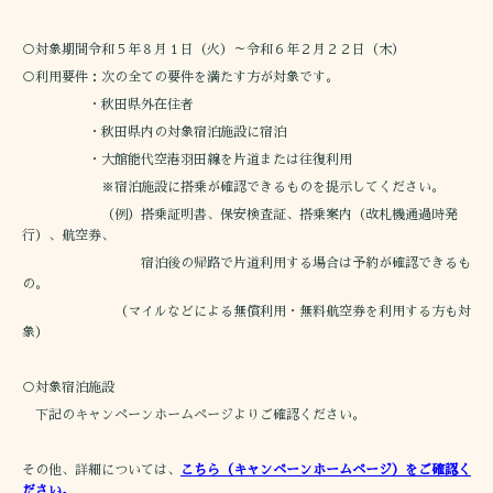
○対象期間令和５年８月１日（火）～令和６年２月２２日（木）
○利用要件：次の全ての要件を満たす方が対象です。
・秋田県外在住者
・秋田県内の対象宿泊施設に宿泊
・大館能代空港羽田線を片道または往復利用
※宿泊施設に搭乗が確認できるものを提示してください。
（例）搭乗証明書、保安検査証、搭乗案内（改札機通過時発
行）、航空券、
宿泊後の帰路で片道利用する場合は予約が確認できるも
の。
（マイルなどによる無償利用・無料航空券を利用する方も対
象）
○対象宿泊施設
下記のキャンペーンホームページよりご確認ください。
その他、詳細については、
こちら（キャンペーンホームページ）をご確認く
ださい。