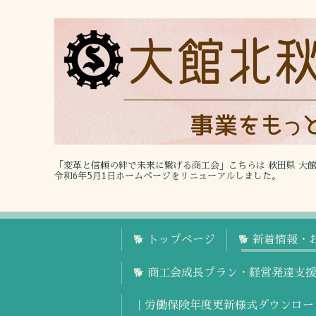
「変革と信頼の絆で未来に繋げる商工会」こちらは 秋田県 大
令和6年5月1日ホームページをリニューアルしました。
🐕 トップページ
🐕 新着情報・
🐕 商工会成長プラン・経営発達支
｜労働保険年度更新様式ダウンロー