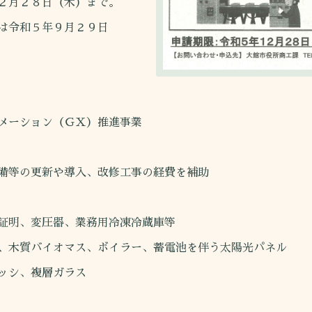
２月２８日（木）まで。
は令和５年９月２９日
メーション（ＧＸ）推進事業
等の更新や導入、改修工事の経費を補助
明、変圧器、業務用冷凍冷蔵庫等
木質バイオマス、ボイラー、蓄電池を伴う太陽光パネル
ッシ、複層ガラス