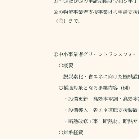
①～③及び⑤の申請期限は令和５年１
④の物流事業者支援事業はの申請支援
（金）まで。
①中小事業者グリーントランスフォー
○概要
脱炭素化・省エネに向けた機械設備
○補助対象となる事業内容（例）
・設備更新 高効率空調・高効率証
・設備導入 省エネ運転支援装置、
・断熱改修工事 断熱材、断熱サ
○対象経費