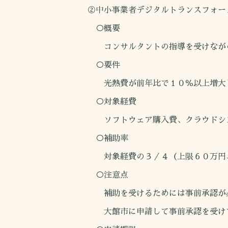
②中小事業者デジタルトランスフォー
○概要
コンサルタントの指導を受けながら
○要件
光熱費が前年比で１０％以上増大
○対象経費
ソフトウェア購入費、クラウドシス
○補助率
対象経費の３／４（上限６０万円
○注意点
補助を受けるためには事前承認が
大館市に申請して事前承認を受けて