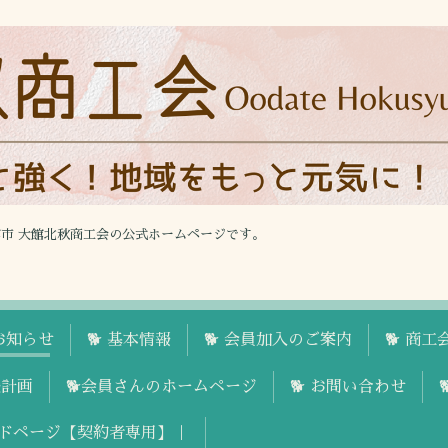
館市 大館北秋商工会の公式ホームページです。
お知らせ
🐕 基本情報
🐕 会員加入のご案内
🐕 商
援計画
🐕会員さんのホームページ
🐕 お問い合わせ
ドページ【契約者専用】｜