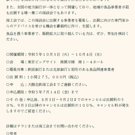
また、全国の地方銀行が一体となって開催しており、地域の食品事業者が最
も出展する唯一無二の商談会でもあります。
商工会では、この商談会に出展する事業者を募集し、出展に向けた専門家か
らのアドバイスを受ける機会を継続的に作り、支援します。
食品を扱う事業者で、販路拡大に取り組んでいる方は、ぜひ、参加を検討く
ださい。
○開催期間：令和５年１０月３日（火）～１０月４日（水）
○会 場：東京ビッグサイト 南展示棟 南１－４ホール
○募集対象：秋田銀行または北都銀行と取引のある食品関連事業者
○出 展 料：１小間２７５，０００円（税込）
○申 込：大館北秋商工会までご連絡ください。
○申込期限：令和５年７月１４日（金）まで
○そ の 他：申込後、８月３日～９月２日までのキャンセルは出展料の５
０％、９月３日以降のキャンセルは出展料の１００％、キャンセル料が発生
しますのでご留意ください。
詳細はチラシまたは商工会までお問い合わせください。
○参考