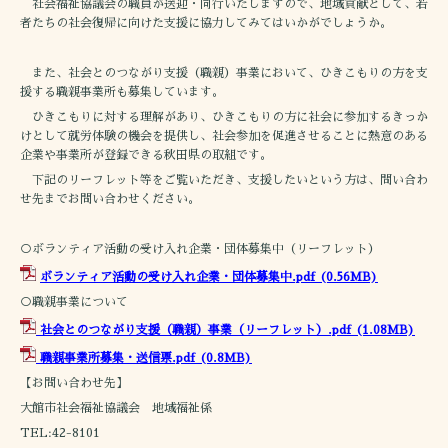
社会福祉協議会の職員が送迎・同行いたしますので、地域貢献として、若
者たちの社会復帰に向けた支援に協力してみてはいかがでしょうか。
また、社会とのつながり支援（職親）事業において、ひきこもりの方を支
援する職親事業所も募集しています。
ひきこもりに対する理解があり、ひきこもりの方に社会に参加するきっか
けとして就労体験の機会を提供し、社会参加を促進させることに熱意のある
企業や事業所が登録できる秋田県の取組です。
下記のリーフレット等をご覧いただき、支援したいという方は、問い合わ
せ先までお問い合わせください。
○ボランティア活動の受け入れ企業・団体募集中（リーフレット）
ボランティア活動の受け入れ企業・団体募集中.pdf
(0.56MB)
○職親事業について
社会とのつながり支援（職親）事業（リーフレット）.pdf
(1.08MB)
職親事業所募集・送信票.pdf
(0.8MB)
【お問い合わせ先】
大館市社会福祉協議会 地域福祉係
TEL:42-8101