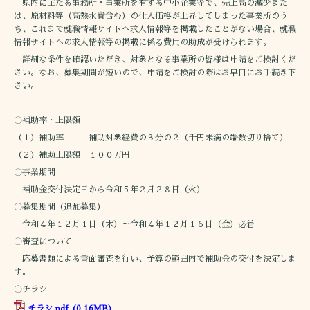
県内に主たる事務所・事業所を有する中小企業等で、売上高の減少また
は、原材料等（高熱水費含む）の仕入価格が上昇してしまった事業所のう
ち、これまで就職情報サイトへ求人情報等を掲載したことがない場合、就職
情報サイトへの求人情報等の掲載に係る費用の助成が受けられます。
詳細な条件を確認いただき、対象となる事業所の皆様は申請をご検討くだ
さい。なお、募集期間が短いので、申請をご検討の際はお早目にお手続き下
さい。
〇補助率・上限額
（１）補助率 補助対象経費の３分の２（千円未満の端数切り捨て）
（２）補助上限額 １００万円
〇事業期間
補助金交付決定日から令和５年２月２８日（火）
〇募集期間（追加募集）
令和４年１２月１日（木）～令和４年１２月１６日（金）必着
〇審査について
応募書類による書面審査を行い、予算の範囲内で補助金の交付を決定しま
す。
〇チラシ
チラシ.pdf
(0.16MB)