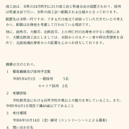
商工会は、全県の24市町村に21の商工会と県連合会が設置されおり、採用
は県連合会で行い、全県の商工会へ配属される仕組みとなっております。
配置先は全県一円ですが、できるだけ地元で頑張っていただきたいとの考え
から、配属は出身地を考慮して行われている現状です。
特に、鹿角市、大館市、北秋田市、上小阿仁村の出身者が少ない現状にあ
り、大館北秋商工会としましては、全国からのＡターン者や移住希望者を含
めて、北鹿地域出身者からの応募を心からお待ちしております。
概要は次のとおり。
１ 募集職種及び採用予定数
令和5年4月1日 一般採用 5名
キャリア採用 2名
２ 受験資格
学校教育法における高等学校卒業以上の能力を有していること。また、
令和5年4月1日現在で満40歳以下であること
３ 受付期間
令和4年10月14日（金）締切（エントリーシートによる募集）
４ 問い合わせ先