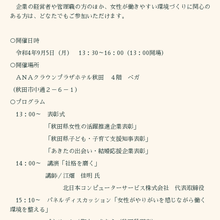
企業の経営者や管理職の方のほか、女性が働きやすい環境づくりに関心の
ある方は、どなたでもご参加いただけます。
○開催日時
令和4年9月5日（月） 13：30～16：00（13：00開場）
○開催場所
ＡＮＡクラウンプラザホテル秋田 ４階 ベガ
（秋田市中通２－６－１）
○プログラム
13：00～ 表彰式
「秋田県女性の活躍推進企業表彰」
「秋田県子ども・子育て支援知事表彰」
「あきたの出会い・結婚応援企業表彰」
14：00～ 講演「社格を磨く」
講師／江畑 佳明 氏
北日本コンピューターサービス株式会社 代表取締役
15：10～ パネルディスカッション「女性がやりがいを感じながら働く
環境を整える」