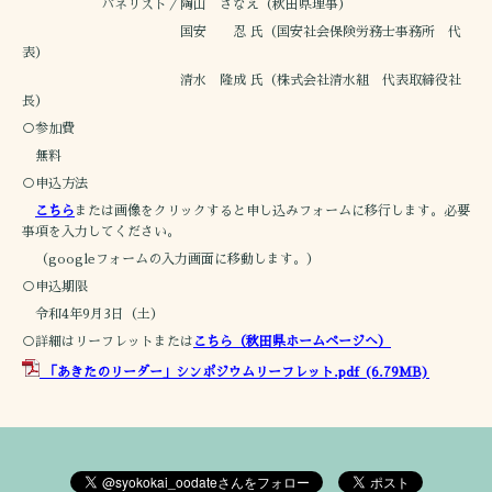
パネリスト／陶山 さなえ（秋田県理事）
国安 忍 氏（国安社会保険労務士事務所 代
表）
清水 隆成 氏（株式会社清水組 代表取締役社
長）
○参加費
無料
○申込方法
こちら
または画像をクリックすると申し込みフォームに移行します。必要
事項を入力してください。
（googleフォームの入力画面に移動します。）
○申込期限
令和4年9月3日（土）
○詳細はリーフレットまたは
こちら（秋田県ホームページへ）
「
あきたのリーダー」シンポジウムリーフレット.pdf
(6.79MB)