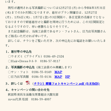
います。
割引が適用される写真撮影については12月27日(月)から令和4年3月31日
(木)までの3か月間になりますが、着付けプラン開催日は、12月27日
(月)、1月6日(木)、1月7日(金)の3日間限り、各日定員35名様までとなっ
ておりますので晴着着付けと撮影を同時に行うためには、この3日間限定と
なるようですので、早い者勝ちとなりそうです。
また記念撮影は、当商工会員であるサン・フォトさん、日乃出写真館さん
をご指名いただければ幸いです。
詳しくは、チラシをご覧いただき、次の申込先にお電話をお願いいたしま
す。
１．着付等の申込先
〇ウオズミ（ブライダル）0186-49-2324
〇Hair+Dressネルネ 0186-57-8117
２．写真撮影の申込先
（商工会員のみ掲載します）
〇サン・フォト 0186-55-0149
MAP
〇日乃出写真館 0186-55-0136
MAP
HP
３．詳しくは
（
チラシ）晴着フォトキャンペーン.pdf
(0.83MB)
４．キャンペーンの問い合わせ先
秋田県美容生活衛生同業組合大館支部
ｍ×ｍ代表 松田 0186-59-4007