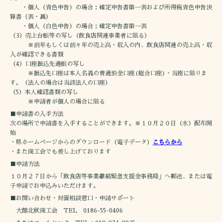
・個人（青色申告）の場合：確定申告書第一表および所得税青色申告決
算書（表・裏）
・個人（白色申告）の場合：確定申告書第一表
（3）売上台帳等の写し（飲食店関連事業者に限る）
※前年もしくは前々年の売上高・収入の内、飲食店関連の売上高・収
入が確認できる書類
（4）口座振込先通帳の写し
※振込先口座は本人名義の普通預金口座(総合口座)・当座に限りま
す。（法人の場合は当該法人の口座）
（5）本人確認書類の写し
※申請者が個人の場合に限る
■申請書の入手方法
次の場所で申請書を入手することができます。※１０月２０日（水）配布開
始
・県ホームページからのダウンロード（電子データ）
こちらから
・また商工会でも差し上げております
■申請方法
１０月２７日から「飲食店等事業継続緊急支援金事務局」へ郵送、または電
子申請でお申込みいただけます。
■お問い合わせ・対面相談窓口・申請サポート
大館北秋商工会 TEL 0186-55-0406