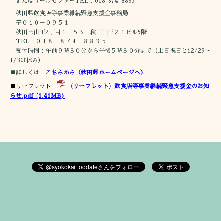
またはコールセンターTEL：018-874-8835
秋田県飲食店等事業継続緊急支援金事務局
〒０１０－０９５１
秋田市山王2丁目１－５３ 秋田山王２１ビル5階
TEL ０１８－８７４－８８３５
受付時間：午前９時３０分から午後５時３０分まで（土日祝日と12/29～
1/3は休み）
■詳しくは
こちらから（秋田県ホームページへ）
■リーフレット
（
リーフレット）飲食店等事業継続緊急支援金のお知
らせ.pdf
(1.41MB)