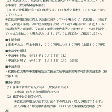
（2）飲食店又は、飲食店と継続的に直接取引(年間売上２０％以上）のあ
る事業者（飲食店関連事業者）
（3）直近決算期の売上が前年度又は、前々年度と比較して２０％以上減少
していること
※直近決算期以後に売上が急激に減少している場合など、直近期と、対前年
度、又は前々年度との比較が実態を反映していない場合には、直近１２か月
の試算表等と前年度、又は前々年度の申告書等との比較で２０％以上減少し
ていれば対象になる場合があります。詳しくは商工会へご相談ください。
■支援金額
１事業者あたり売上金額３，０００万円につき３０万円（上限３００万円）
■申請受付期間
・申請受付開始 令和３年１０月２７日（水）
・申請受付終了 令和４年 １月３１日（月）（必着）
■申請書類
・秋田県飲食店等事業継続緊急支援金支給申請書兼実績報告書兼請求書（様
式第１号）
■添付書類
（1）保健所営業許可証の写し（飲食店に限る）
※申請日時点で有効期限内のもの
（2）確定申告書類等の写し
※直近決算期及び前年又は前々年の売上高・収入が確認できる年分
・法人の場合：確定申告書別表第一および法人事業概況説明書（表・
裏）