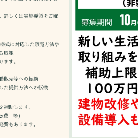
詳しくは実施要領をご確
様式に対応した販売方法や
る取組
ります。
動販売等への転換
用した提供方法への転換
を補助します。
伝費 等）
経費もあります。