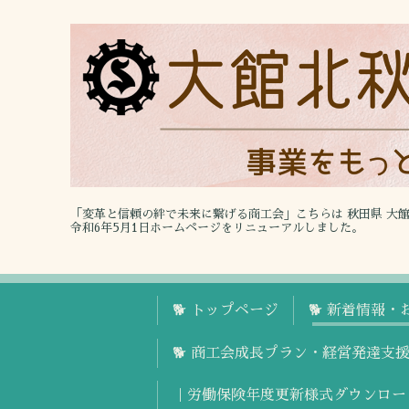
「変革と信頼の絆で未来に繋げる商工会」こちらは 秋田県 大
令和6年5月1日ホームページをリニューアルしました。
🐕 トップページ
🐕 新着情報・
🐕 商工会成長プラン・経営発達支
｜労働保険年度更新様式ダウンロー