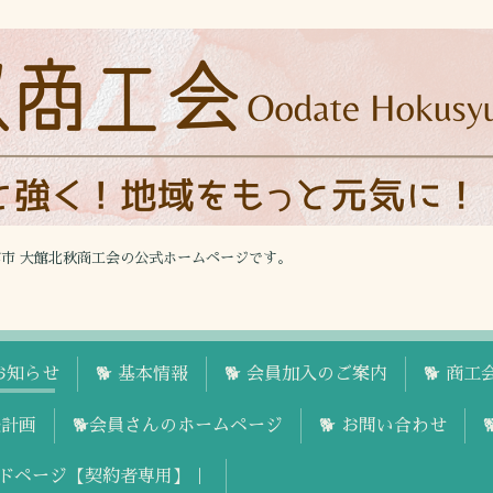
館市 大館北秋商工会の公式ホームページです。
お知らせ
🐕 基本情報
🐕 会員加入のご案内
🐕 商
援計画
🐕会員さんのホームページ
🐕 お問い合わせ
ドページ【契約者専用】｜