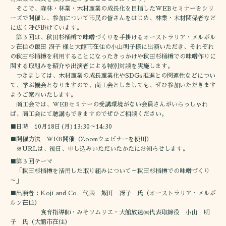
そこで、森林・林業・木材産業の成長化を目指したWEBセミナーをシリ
ーズで開催し、参加について市民の皆さんをはじめ、林業・木材関係者など
に広く呼び掛けています。
第３回は、秋田杉桶樽で味噌づくりを手掛けるオーストラリア・メルボル
ン在住の飯田 冴子 様と大館市在住の小山明子様に出演いただき、それぞれ
の秋田杉桶樽を利用することになったきっかけや秋田杉桶樽での味噌作りに
関する取組みを紹介や出演者による特別対談を実施します。
つきましては、木材産業の成長産業化やSDGs推進との関連性などについ
て、学ぶ機会となりますので、商工会としましても、ぜひ参加いただきます
ようご案内いたします。
商工会では、WEBセミナーの受講環境がない会員さんがいらっしゃれ
ば、商工会にて聴講もできますのでぜひご相談ください。
■日時 10月18日(月)13:30～14:30
■開催方法 WEB開催（Zoomウェビナーを使用）
※URLは、後日、申し込みいただいたかたにお知らせします。
■第３回テーマ
「秋田杉桶樽を活用した取り組みについて～秋田杉桶樽での味噌づくり
～」
■出演者：Koji and Co 代表 飯田 冴子 氏（オーストラリア・メルボ
ルン在住）
食育指導師・みそソムリエ・大館放送㈱代表取締役 小山 明
子 氏（大館市在住）