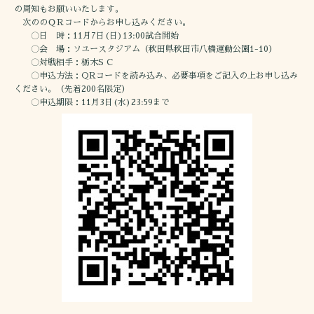
の周知もお願いいたします。
次ののＱＲコードからお申し込みください。
〇日 時：11月7日(日)13:00試合開始
〇会 場：ソユースタジアム（秋田県秋田市八橋運動公園1-10）
〇対戦相手：栃木S C
〇申込方法：QRコードを読み込み、必要事項をご記入の上お申し込み
ください。（先着200名限定）
〇申込期限：11月3日(水)23:59まで