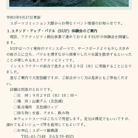
令和3年9月27日更新
スポーツコミッション大館からお得なイベント情報のお知らせです。
１.スタンド・アップ・パドル（SUP）体験会のご案内
現在、アクティビティ創出事業で進めておりますSUPの体験会を開催し
ます。
SUPはハワイ発祥のマリンスポーツで、サーフボードよりも少し大きめ
の板の上に立ち、パドルを漕ぎながら波乗りしたり水面を散歩するといった
ことが楽しめる水上アクティビティです。
インストラクターの都合で急きょ９月２９日（水）に実施することになり
ました。
急なご案内で大変恐縮ですが、ご都合がつく方は是非ともご参加くださ
い。
詳細は別添のとおりです。
〇日 時：９月２９日（水）10：30～
〇場 所：山瀬ダム（五色湖）
〇集合場所 五色湖ロッジ
〇持ち物：水着、タオル、飲み物
※ウェットスーツはこちらで用意します。足元は裸足でもいいですが、
濡れてもよいシューズ等を着用してもよいです。
〇お申込：スポーツ振興課
TEL:43-7148 FAX:59-8021