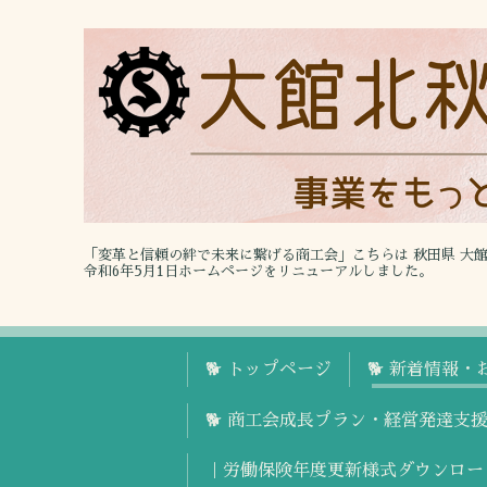
「変革と信頼の絆で未来に繋げる商工会」こちらは 秋田県 大
令和6年5月1日ホームページをリニューアルしました。
🐕 トップページ
🐕 新着情報・
🐕 商工会成長プラン・経営発達支
｜労働保険年度更新様式ダウンロー