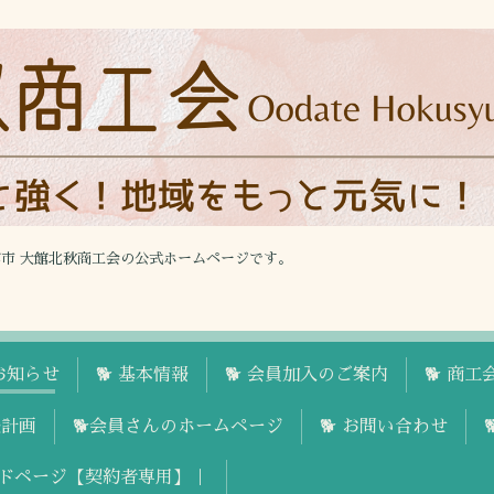
館市 大館北秋商工会の公式ホームページです。
お知らせ
🐕 基本情報
🐕 会員加入のご案内
🐕 商
援計画
🐕会員さんのホームページ
🐕 お問い合わせ
ドページ【契約者専用】｜