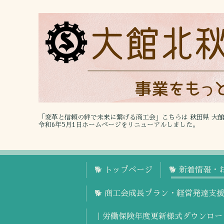
「変革と信頼の絆で未来に繋げる商工会」こちらは 秋田県 大
令和6年5月1日ホームページをリニューアルしました。
🐕 トップページ
🐕 新着情報・
🐕 商工会成長プラン・経営発達支
｜労働保険年度更新様式ダウンロー