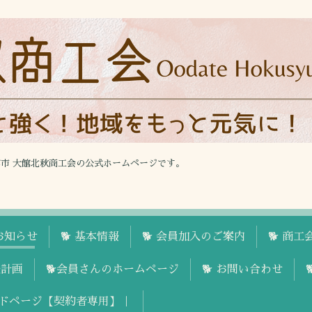
館市 大館北秋商工会の公式ホームページです。
お知らせ
🐕 基本情報
🐕 会員加入のご案内
🐕 商
援計画
🐕会員さんのホームページ
🐕 お問い合わせ
ドページ【契約者専用】｜