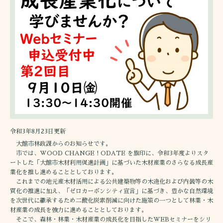
令和3年8月23日更新
大館市林政課からのお知らせです。
市では、WOOD CHANGE！ODATE を旗印に、令和3年度よりスタ
ートした「大館市木材利用促進計画」に基づいた木材産業のさらなる成長産
業化を推し進めることとしております。
これまでの地元産木材活用による公共建築物等の木造化および内装等の木
質化の推進に加え、「ゼロカーボンシティ宣言」に基づき、豊かな自然環境
を次世代に継承するため二酸化炭素削減に向けた施策の一つとして林業・木
材産業の成長を強力に進めることとしております。
そこで、森林・林業・木材産業の成長化を目指したWEBセミナーをシリ