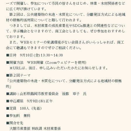
ーズで開催し、参加について市民の皆さんをはじめ、林業・木材関係者など
に広く呼び掛けています。
第２回は、公共建築物の木造・木質化について、分離発注方式による地域
材の積極的活用策についてと題して行われます。
つきましては、木材産業の成長産業化やSDGs推進との関連性などについ
て、学ぶ機会となりますので、商工会としましても、ぜひ参加をおすすめし
ております。
また、WEBセミナーの受講環境がない会員さんがいらっしゃれば、商工
会にて聴講もできますのでぜひご相談ください。
■日時 9月10日(金)13:30～14:30
■開催方法 WEB開催（Zoomウェビナーを使用）
※URLは、後日、申し込みいただいたかたにお知らせします。
■第２回テーマ
「公共建築物の木造・木質化について、分離発注方式による地域材の積極
的」
■講師：山形県鶴岡市教育委員会 後藤 章子 氏
■申込期限 9月9㈰(㈭)正午
■定員 100人（先着）
■参加料 無料
■問合せ先
大館市産業部 林政課 木材産業係